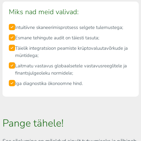
Miks nad meid valivad:
Intuitiivne skaneerimisprotsess selgete tulemustega;
Esmane tehingute audit on täiesti tasuta;
Täielik integratsioon peamiste krüptovaluutavõrkude ja
müntidega;
Laitmatu vastavus globaalsetele vastavusreeglitele ja
finantsjulgeoleku normidele;
Iga diagnostika ökonoomne hind.
Pange tähele!