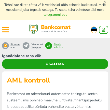
x
Tehniliste rikete tõttu võib veebisaidi töös esineda katkestusi. Meie
meeskond juba tegeleb sellega. Te saate teha vahetuse läbi meie
telegrammi bot
Bankcomat
USALDUSVÄÄRANE BÖRS
Küsimus
Alusta
Telegram bot
arve
vahetust
Telegram
Iganädalane raha viik
OSALEMA
AML kontroll
Bankcomat on rakendanud automaatse tehingute kontrolli
süsteemi, mis põhineb maailma juhtivatel finantsjulgeoleku
ja ebaseadusliku päritolu vahendite vastu võitlemise