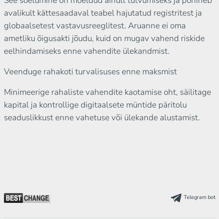
See sõelumine on mõeldud ainult tutvumiseks ja põhineb
avalikult kättesaadaval teabel hajutatud registritest ja
globaalsetest vastavusreeglitest. Aruanne ei oma
ametliku õigusakti jõudu, kuid on mugav vahend riskide
eelhindamiseks enne vahendite ülekandmist.
Veenduge rahakoti turvalisuses enne maksmist
Minimeerige rahaliste vahendite kaotamise oht, säilitage
kapital ja kontrollige digitaalsete müntide päritolu
seaduslikkust enne vahetuse või ülekande alustamist.
Telegram bot