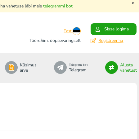
x
teha vahetuse läbi meie
telegrammi bot
Sisse logima
Eesti
Töörežiim: ööpäevaringselt
Registreering
Küsimus
Alusta
Telegram bot
Telegram
arve
vahetust