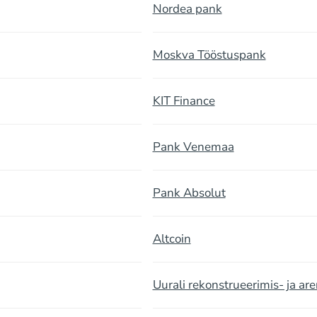
Nordea pank
Moskva Tööstuspank
KIT Finance
Pank Venemaa
Pank Absolut
Altcoin
Uurali rekonstrueerimis- ja a