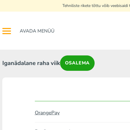
Tehniliste rikete tõttu võib veebisai
AVADA MENÜÜ
Iganädalane raha viik
OSALEMA
OrangePay