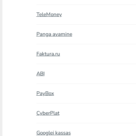
TeleMoney
Panga avamine
Faktura.ru
ABI
PayBox
CyberPlat
Googlei kassas