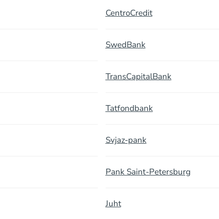
CentroCredit
SwedBank
TransCapitalBank
Tatfondbank
Svjaz-pank
Pank Saint-Petersburg
Juht