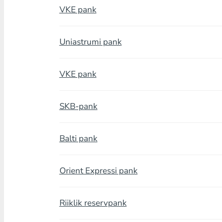
VKE pank
Uniastrumi pank
VKE pank
SKB-pank
Balti pank
Orient Expressi pank
Riiklik reservpank