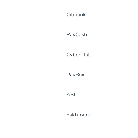
Citibank
PayCash
CyberPlat
PayBox
ABI
Faktura.ru