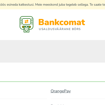
di töös esineda katkestusi. Meie meeskond juba tegeleb sellega. Te saate 
Bankcomat
USALDUSVÄÄRANE BÖRS
OrangePay