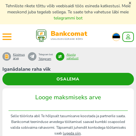
x
Tehniliste rikete tõttu võib veebisaidi töös esineda katkestusi. Meie
meeskond juba tegeleb sellega. Te saate teha vahetuse läbi meie
telegrammi bot
Bankcomat
USALDUSVÄÄRANE BÖRS
Küsimus
Alusta
Telegram bot
arve
vahetust
Telegram
Iganädalane raha viik
OSALEMA
Looge maksmiseks arve
Selle tööriista abil Te hőlpsalt tasumisarve koostada ja partnerile saata.
Bankcomat teeninduse arvedega töötamisel saavad kumbki osapooled
valida sobivaima rahavormi. Täpsemalt juhendit kontodega töötamiseks
saab
lugeda siin
.