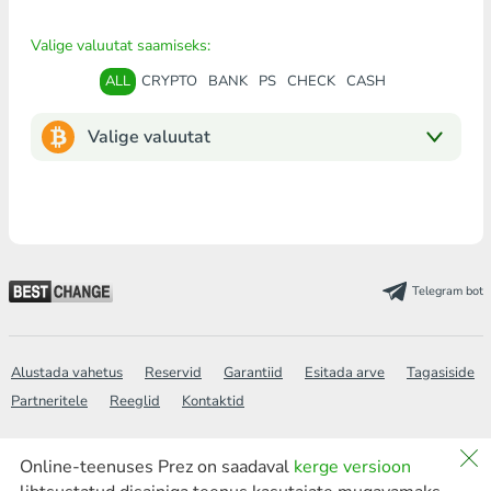
Valige valuutat saamiseks:
ALL
CRYPTO
BANK
PS
CHECK
CASH
Valige valuutat
Telegram bot
Alustada vahetus
Reservid
Garantiid
Esitada arve
Tagasiside
Partneritele
Reeglid
Kontaktid
Online-teenuses Prez on saadaval
kerge versioon
Wiki
Poliitika
KKK
Saidi kaart
Otsing
new