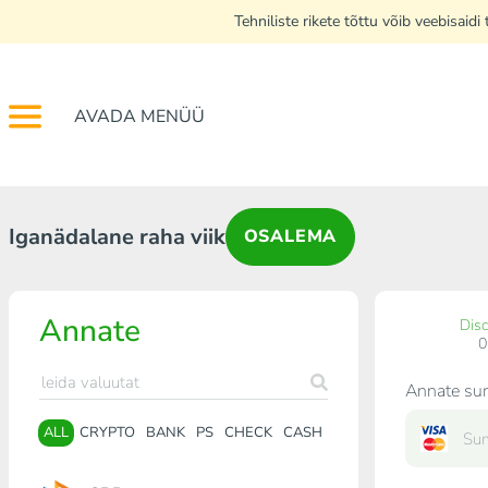
Tehniliste rikete tõttu võib veebisai
AVADA MENÜÜ
Iganädalane raha viik
OSALEMA
Annate
Dis
Annate s
ALL
CRYPTO
BANK
PS
CHECK
CASH