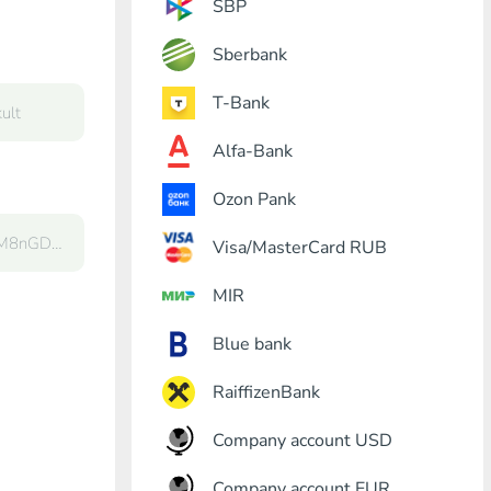
SBP
Sberbank
T-Bank
Alfa-Bank
Ozon Pank
Visa/MasterCard RUB
MIR
Blue bank
RaiffizenBank
Company account USD
Company account EUR