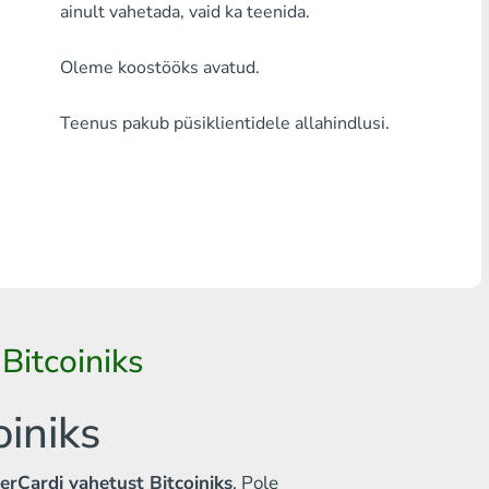
ainult vahetada, vaid ka teenida.
Mistahes pank THB
Oleme koostööks avatud.
Visa/MasterCard MDL
Teenus pakub püsiklientidele allahindlusi.
Visa/MasterCard AMD
Visa/MasterCard TRY
Bitcoin
Ethereum
Litecoin
Bitcoiniks
Bitcoin Cash
Ripple
iniks
Dash
erCardi vahetust Bitcoiniks
. Pole