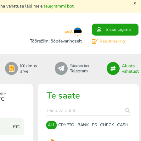
x
teha vahetuse läbi meie
telegrammi bot
Sisse logima
Eesti
Töörežiim: ööpäevaringselt
Registreering
Küsimus
Alusta
Telegram bot
Telegram
arve
vahetust
Te saate
erv
TC
ALL
CRYPTO
BANK
PS
CHECK
CASH
BTC