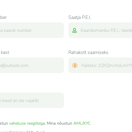
ber
Saatja P.E.I.
 kast
Rahakott saamiseks
stun
vahetuse reeglitega
. Mina nõustun
AML/KYC