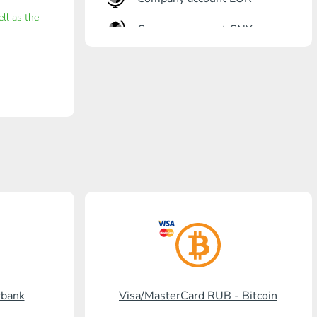
ell as the
Company account CNY
Otkrőtije Bank
Gazprombank
Pochta Bank
Promsvjazbank
Russkiy standart
RosselhozBank
Visa/MasterCard KGS
Kaspi Bank
rbank
Visa/MasterCard RUB - Bitcoin
HalykBank