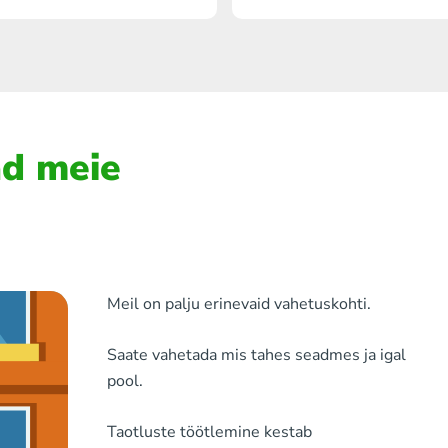
ad meie
Meil ​​on palju erinevaid vahetuskohti.
Saate vahetada mis tahes seadmes ja igal
pool.
Taotluste töötlemine kestab