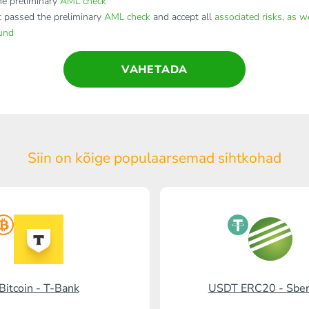
e preliminary
AML check
t passed the preliminary
AML check
and accept all
associated risks, as w
fund
VAHETADA
Siin on kõige populaarsemad
sihtkohad
Bitcoin - T-Bank
USDT ERC20 - Sbe