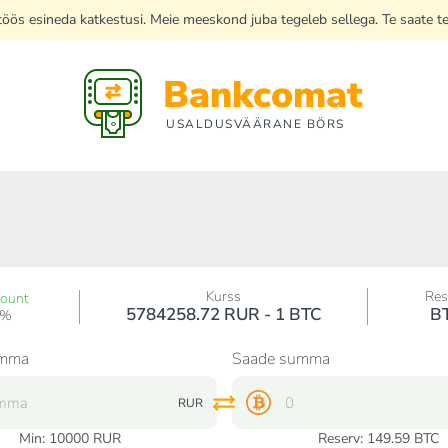
di töös esineda katkestusi. Meie meeskond juba tegeleb sellega. Te saate 
Bankcomat
USALDUSVÄÄRANE BÖRS
Kurss
Res
count
5784258.72 RUR - 1 BTC
B
0%
umma
Saade summa
RUR
Min:
10000
RUR
Reserv: 149.59 BTC