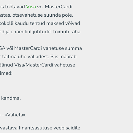
Monero
mis töötavad
Visa
või MasterCardi
astas, otsevahetuse suunda pole.
USDT TON
otokolli kaudu tehtud maksed võivad
USDT TRC20
ed ja enamikul juhtudel toimub raha
USDT BEP20
VISA või MasterCardi vahetuse summa
 täitma ühe väljadest. Siis määrab
USDT ERC20
ejäänud Visa/MasterCardi vahetuse
Chainlink (LINK)
ndmed:
Ethereum classic (ETC)
Trump official
e kandma.
Sui (SUI)
 - «Vaheta».
Notcoin (NOT)
vastava finantsasutuse veebisaidile