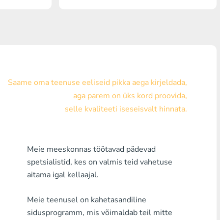
Visa/MasterCard KZT
Visa/MasterCard USD
Visa/MasterCard EUR
Pank Houm Kredit
Saame oma teenuse eeliseid pikka aega kirjeldada,
aga parem on üks kord proovida,
Mistahes Pank MDL
selle kvaliteeti iseseisvalt hinnata.
Mistahes Pank AMD
Mistahes Pank KGS
Meie meeskonnas töötavad pädevad
spetsialistid, kes on valmis teid vahetuse
Mistahes Pank UZS
aitama igal kellaajal.
Mistahes Pank GEL
Meie teenusel on kahetasandiline
Mistahes Pank PLN
sidusprogramm, mis võimaldab teil mitte