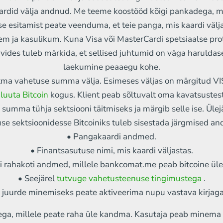
kaardid välja andnud. Me teeme koostööd kõigi pankadega, 
e esitamist peate veenduma, et teie panga, mis kaardi välj
irem ja kasulikum. Kuna Visa või MasterCardi spetsiaalse pr
vides tuleb märkida, et sellised juhtumid on väga haruldas
laekumine peaaegu kohe.
itma vahetuse summa välja. Esimeses väljas on märgitud 
luuta Bitcoin
kogus. Klient peab sõltuvalt oma kavatsustest
summa tühja sektsiooni täitmiseks ja märgib selle ise. Ül
use sektsioonidesse Bitcoiniks tuleb sisestada järgmised a
• Pangakaardi andmed.
• Finantsasutuse nimi, mis kaardi väljastas.
n'i rahakoti andmed, millele bankcomat.me peab bitcoine ül
• Seejärel
tutvuge vahetusteenuse tingimustega
.
juurde minemiseks peate aktiveerima nupu vastava kirjaga
ga, millele peate raha üle kandma. Kasutaja peab minema 