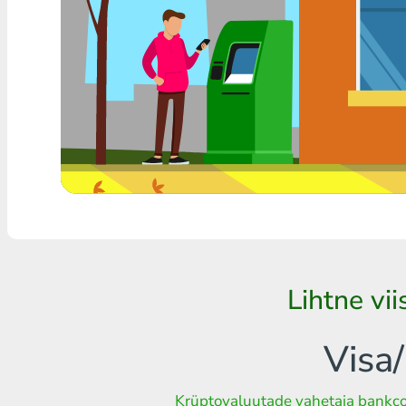
Mistahes pank THB
Visa/MasterCard MDL
Visa/MasterCard AMD
Visa/MasterCard TRY
Bitcoin
Ethereum
Litecoin
Lihtne vi
Bitcoin Cash
Ripple
Visa
Dash
Krüptovaluutade vahetaja bank