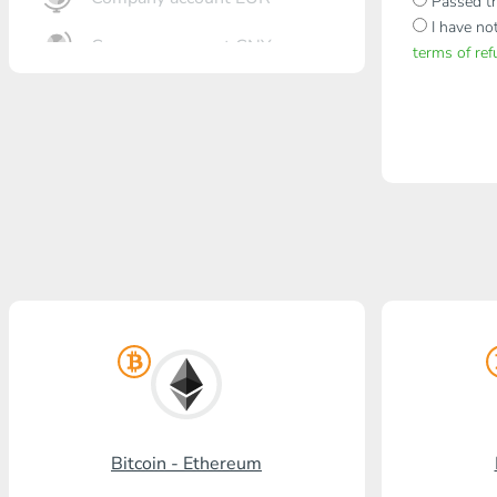
Passed th
I have no
Company account CNY
terms of re
Otkrőtije Bank
Gazprombank
Pochta Bank
Promsvjazbank
Russkiy standart
RosselhozBank
Visa/MasterCard KGS
Kaspi Bank
Bitcoin - Ethereum
HalykBank