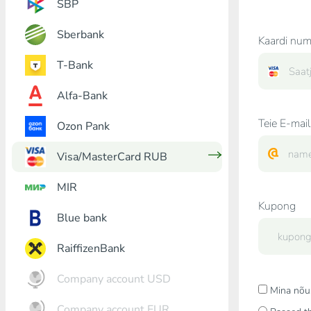
SBP
Sberbank
Kaardi num
T-Bank
Alfa-Bank
Teie E-mail
Ozon Pank
Visa/MasterCard RUB
MIR
Kupong
Blue bank
RaiffizenBank
Company account USD
Mina nõu
Company account EUR