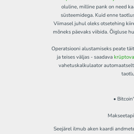
Monero
oluline, milline pank on need 
süsteemidega. Kuid enne taotlus
USDT TON
Viimasel juhul oleks otsetehing ki
USDT TRC20
mõneks päevaks viibida. Õigluse hu
USDT BEP20
Operatsiooni alustamiseks peate tä
ja teises väljas - saadava
krüptova
USDT ERC20
vahetuskalkulaator automaatselt 
Chainlink (LINK)
taotl
Ethereum classic (ETC)
Trump official
• Bitcoi
Sui (SUI)
Makseetapi 
Notcoin (NOT)
Seejärel ilmub aken kaardi andmete