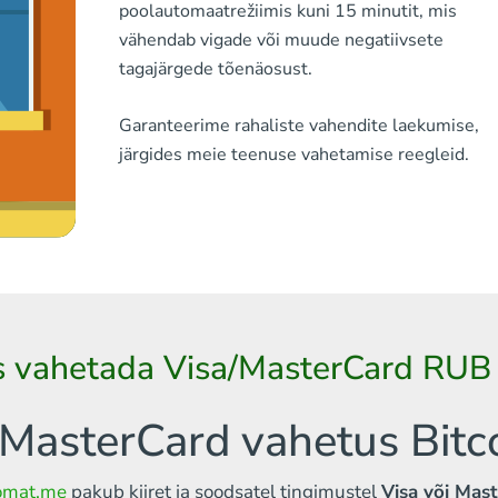
poolautomaatrežiimis kuni 15 minutit, mis
vähendab vigade või muude negatiivsete
tagajärgede tõenäosust.
Garanteerime rahaliste vahendite laekumise,
järgides meie teenuse vahetamise reegleid.
is vahetada Visa/MasterCard RUB 
/MasterCard vahetus Bitco
comat.me
pakub kiiret ja soodsatel tingimustel
Visa või Mast