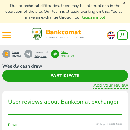
x
Due to technical difficulties, there may be interruptions in the
operation of the site. Our team is already working on this. You can
make an exchange through our
telegram bot
Bankcomat
RELIABLE CURRENCY EXCHANGE
Issue
Start
Telegram bot
invoice
exchange
Telegram
Weekly cash draw
PARTICIPATE
Add your review
User reviews about Bankcomat exchanger
Гарик
08 August 2026, 10:07