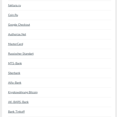
faktura.ru
Coin.Ru
Google Checkout
Authorize.Net
MasterCard
Russischer Standart
MTS-Bank
Sberbank
Alfa-Bank
Kryptowährung Bitcoin
AK-BARS-Bank
Bank Tinkoff