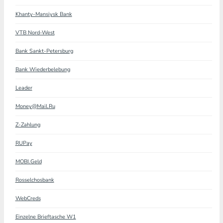
Khanty-Mansiysk Bank
VTB Nord-West
Bank Sankt-Petersburg
Bank Wiederbelebung
Leader
Money@Mail.Ru
Z-Zahlung
RUPay
MOBI.Geld
Rosselchosbank
WebCreds
Einzelne Brieftasche W1