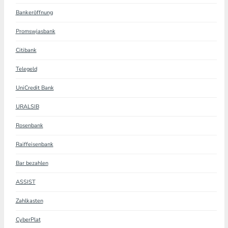
Bankeröffnung
Promswjasbank
Citibank
Telegeld
UniCredit Bank
URALSIB
Rosenbank
Raiffeisenbank
Bar bezahlen
ASSIST
Zahlkasten
CyberPlat