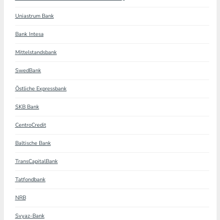
Uniastrum Bank
Bank Intesa
Mittelstandsbank
SwedBank
Östliche Expressbank
SKB Bank
CentroCredit
Baltische Bank
TransCapitalBank
Tatfondbank
NRB
Svyaz-Bank