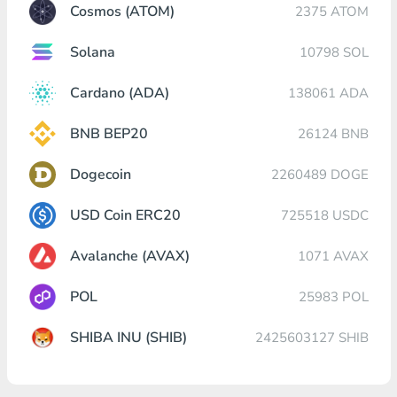
Cosmos (ATOM)
2375 ATOM
Solana
10798 SOL
Cardano (ADA)
138061 ADA
BNB BEP20
26124 BNB
Dogecoin
2260489 DOGE
USD Coin ERC20
725518 USDC
Avalanche (AVAX)
1071 AVAX
POL
25983 POL
SHIBA INU (SHIB)
2425603127 SHIB