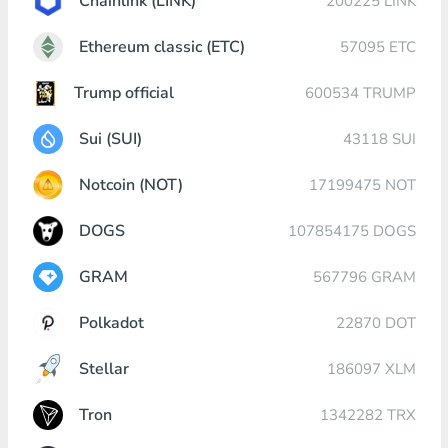
Chainlink (LINK)
200225 LINK
Ethereum classic (ETC)
57095 ETC
Trump official
600534 TRUMP
Sui (SUI)
43118 SUI
Notcoin (NOT)
17199475 NOT
DOGS
107854175 DOGS
GRAM
567796 GRAM
Polkadot
22870 DOT
Stellar
186097 XLM
Tron
1342282 TRX