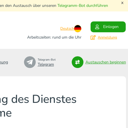
x
nnen den Austausch über unseren
Telegramm-Bot durchführen
Einlogen
Deutsch
Arbeitszeiten: rund um die Uhr
Anmeldung
Telegram-Bot
nung
Austauschen beginnen
Telegram
g des Dienstes
me