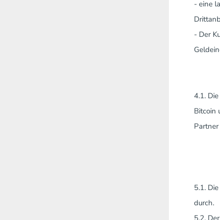
- eine 
Drittanb
- Der K
Geldein
4.1. Di
Bitcoin
Partner
5.1. Di
durch.
5.2. De