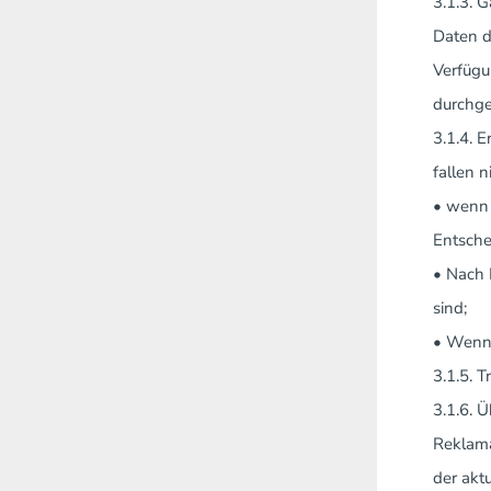
3.1.3. 
Daten d
Verfügu
durchge
3.1.4. 
fallen n
• wenn 
Entschei
• Nach 
sind;
• Wenn 
3.1.5. 
3.1.6. 
Reklama
der akt