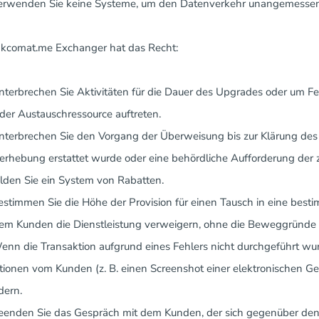
Verwenden Sie keine Systeme, um den Datenverkehr unangemessen
nkcomat.me Exchanger hat das Recht:
Unterbrechen Sie Aktivitäten für die Dauer des Upgrades oder um F
 der Austauschressource auftreten.
Unterbrechen Sie den Vorgang der Überweisung bis zur Klärung de
erhebung erstattet wurde oder eine behördliche Aufforderung der 
Bilden Sie ein System von Rabatten.
Bestimmen Sie die Höhe der Provision für einen Tausch in eine best
Dem Kunden die Dienstleistung verweigern, ohne die Beweggründe z
Wenn die Transaktion aufgrund eines Fehlers nicht durchgeführt wur
tionen vom Kunden (z. B. einen Screenshot einer elektronischen Ge
dern.
Beenden Sie das Gespräch mit dem Kunden, der sich gegenüber den M