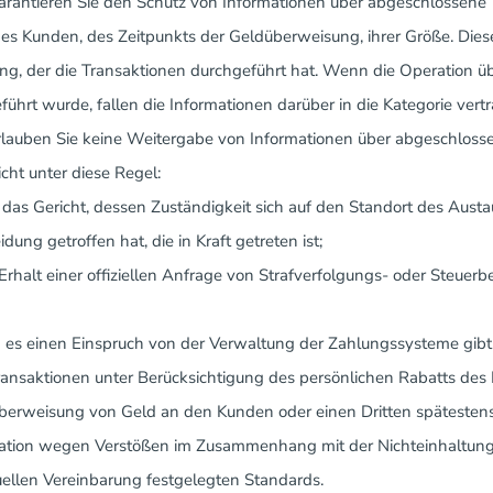
Garantieren Sie den Schutz von Informationen über abgeschlossene T
es Kunden, des Zeitpunkts der Geldüberweisung, ihrer Größe. Die
ng, der die Transaktionen durchgeführt hat. Wenn die Operation üb
führt wurde, fallen die Informationen darüber in die Kategorie vert
Erlauben Sie keine Weitergabe von Informationen über abgeschlosse
icht unter diese Regel:
das Gericht, dessen Zuständigkeit sich auf den Standort des Austa
dung getroffen hat, die in Kraft getreten ist;
Erhalt einer offiziellen Anfrage von Strafverfolgungs- oder Steuer
es einen Einspruch von der Verwaltung der Zahlungssysteme gibt 
Transaktionen unter Berücksichtigung des persönlichen Rabatts des
Überweisung von Geld an den Kunden oder einen Dritten spätesten
tion wegen Verstößen im Zusammenhang mit der Nichteinhaltung de
uellen Vereinbarung festgelegten Standards.