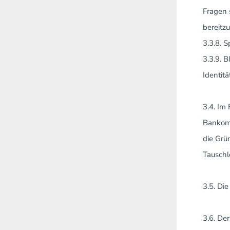
Fragen 
bereitzu
3.3.8. 
3.3.9. 
Identitä
3.4. Im
Bankoma
die Grü
Tauschl
3.5. Di
3.6. De