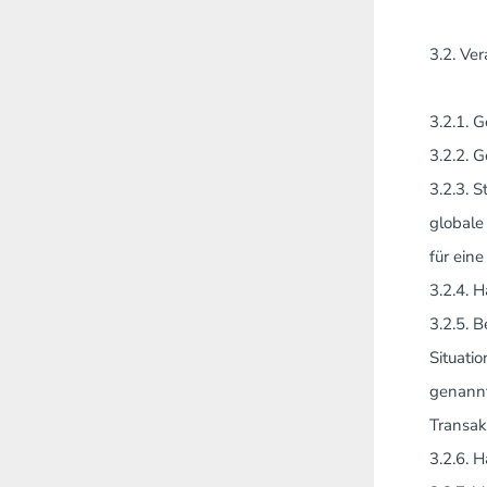
3.2. Ve
3.2.1. 
3.2.2. 
3.2.3. 
globale
für ein
3.2.4. 
3.2.5. 
Situati
genannt
Transak
3.2.6. 