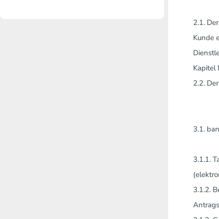
2.1. De
Kunde e
Dienstl
Kapitel
2.2. De
3.1. ba
3.1.1. 
(elektr
3.1.2. 
Antrags