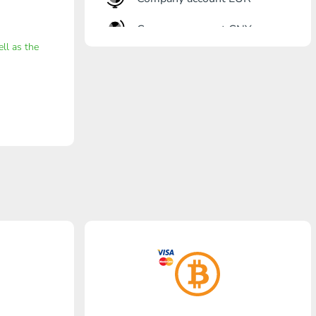
Company account CNY
ell as the
Eröffnung Bank
Gazprombank
Postbank
Promsvyazbank
Russischer Standart
Rosselchosbank
Visa/MasterCard KGS
Kaspi Bank
HalykBank