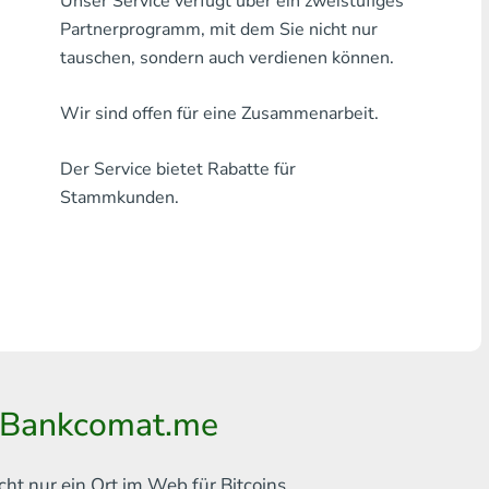
Unser Service verfügt über ein zweistufiges
Jede Bank THB
Partnerprogramm, mit dem Sie nicht nur
tauschen, sondern auch verdienen können.
Visa/MasterCard MDL
Wir sind offen für eine Zusammenarbeit.
Visa/MasterCard AMD
Der Service bietet Rabatte für
Visa/MasterCard TRY
Stammkunden.
Bitcoin
Ethereum
Litecoin
Bitcoin Cash
Ripple
| Bankcomat.me
Dash
cht nur ein Ort im Web für
Bitcoins