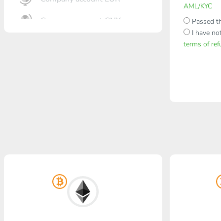
AML/KYC
Company account CNY
Passed th
I have no
Eröffnung Bank
terms of re
Gazprombank
Postbank
Promsvyazbank
Russischer Standart
Rosselchosbank
Visa/MasterCard KGS
Kaspi Bank
HalykBank