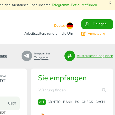
x
nnen den Austausch über unseren
Telegramm-Bot durchführen
Einlogen
Deutsch
Arbeitszeiten: rund um die Uhr
Anmeldung
Telegram-Bot
nung
Austauschen beginnen
Telegram
Sie empfangen
erve
DT
ALL
CRYPTO
BANK
PS
CHECK
CASH
USDT
USDT