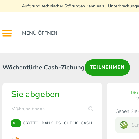
Aufgrund technischer Störungen kann es zu Unterbrechunge
MENÜ ÖFFNEN
Wöchentliche Cash-Ziehung
TEILNEHMEN
Sie abgeben
Dis
Geben Sie 
ALL
CRYPTO
BANK
PS
CHECK
CASH