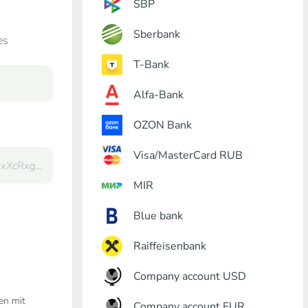
SBP
Sberbank
es
T-Bank
Alfa-Bank
OZON Bank
Visa/MasterCard RUB
MIR
Blue bank
Raiffeisenbank
Company account USD
den mit
Company account EUR