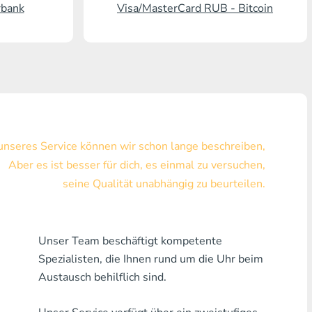
rbank
Visa/MasterCard RUB - Bitcoin
Visa/MasterCard KZT
Visa/MasterCard USD
Visa/MasterCard EUR
Hauskreditbank
 unseres Service können wir schon lange beschreiben,
Jede Bank MDL
Aber es ist besser für dich, es einmal zu versuchen,
Jede Bank AMD
seine Qualität unabhängig zu beurteilen.
Jede Bank KGS
Jede Bank USZ
Unser Team beschäftigt kompetente
Spezialisten, die Ihnen rund um die Uhr beim
Jede Bank GEL
Austausch behilflich sind.
Jede Bank PLN