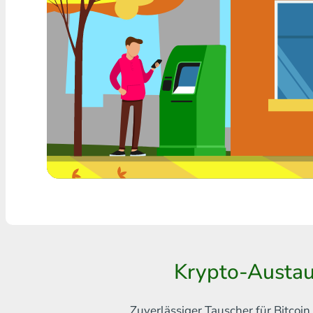
Jede Bank THB
Visa/MasterCard MDL
Visa/MasterCard AMD
Visa/MasterCard TRY
Bitcoin
Ethereum
Litecoin
Bitcoin Cash
Ripple
Krypto-Austau
Dash
Zuverlässiger Tauscher für Bitco