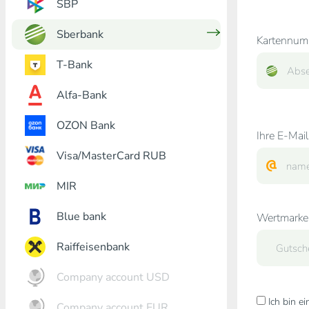
SBP
Sberbank
Kartennum
T-Bank
Alfa-Bank
OZON Bank
Ihre E-Mail
Visa/MasterCard RUB
MIR
Blue bank
Wertmarke
Raiffeisenbank
Company account USD
Ich bin e
Company account EUR