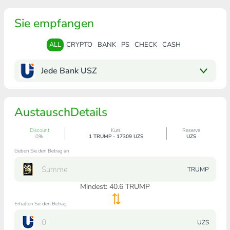
Sie empfangen
ALL
CRYPTO
BANK
PS
CHECK
CASH
Jede Bank USZ
AustauschDetails
Discount
Kurs
Reserve
0%
1 TRUMP - 17309 UZS
UZS
Geben Sie den Betrag an
TRUMP
Mindest:
40.6
TRUMP
Erhalten Sie den Betrag
UZS