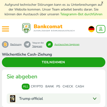
x
Aufgrund technischer Störungen kann es zu Unterbrechungen auf
der Website kommen. Unser Team arbeitet bereits daran. Sie
können den Austausch über unseren
Telegramm-Bot durchführen
Bankcomat
ZUVERLÄSSIGER WÄHRUNGSAUSTAUSCH
Telegram-Bot
Rechnung
Austauschen beginnen
Telegram
Wöchentliche Cash-Ziehung
TEILNEHMEN
Sie abgeben
ALL
CRYPTO
BANK
PS
CHECK
CASH
Trump official