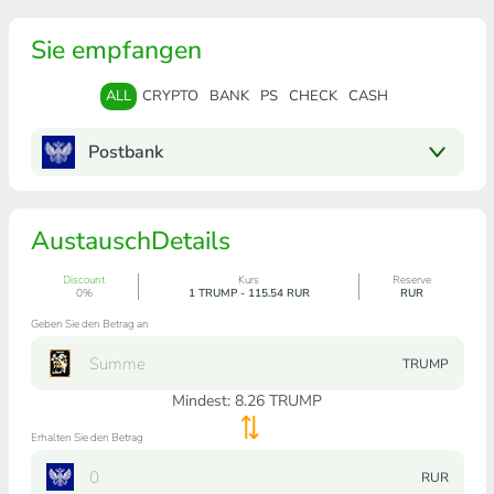
Sie empfangen
ALL
CRYPTO
BANK
PS
CHECK
CASH
Postbank
AustauschDetails
Discount
Kurs
Reserve
0%
1 TRUMP - 115.54 RUR
RUR
Geben Sie den Betrag an
TRUMP
Mindest:
8.26
TRUMP
Erhalten Sie den Betrag
RUR