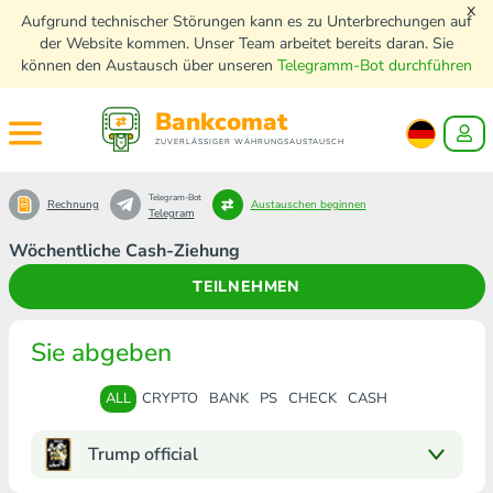
x
Aufgrund technischer Störungen kann es zu Unterbrechungen auf
der Website kommen. Unser Team arbeitet bereits daran. Sie
können den Austausch über unseren
Telegramm-Bot durchführen
Bankcomat
ZUVERLÄSSIGER WÄHRUNGSAUSTAUSCH
Telegram-Bot
Rechnung
Austauschen beginnen
Telegram
Wöchentliche Cash-Ziehung
TEILNEHMEN
Sie abgeben
ALL
CRYPTO
BANK
PS
CHECK
CASH
Trump official