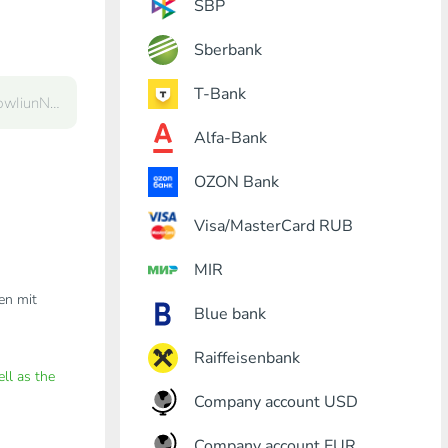
SBP
Sberbank
T-Bank
Alfa-Bank
OZON Bank
Visa/MasterCard RUB
MIR
den mit
Blue bank
Raiffeisenbank
ell as the
Company account USD
Company account EUR