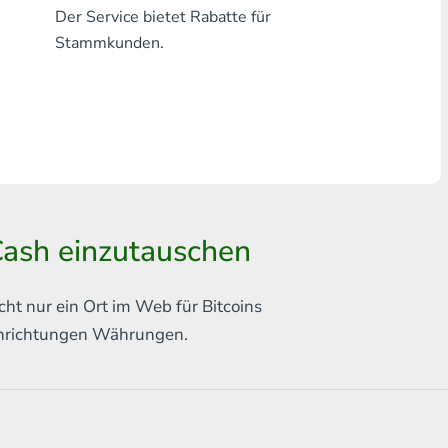
Der Service bietet Rabatte für
Jede Bank THB
Stammkunden.
Visa/MasterCard MDL
Visa/MasterCard AMD
Visa/MasterCard TRY
Bitcoin
 Cash einzutauschen
Ethereum
Litecoin
cht nur ein Ort im Web für
Bitcoins
Bitcoin Cash
chrichtungen
Währungen.
Ripple
Dash