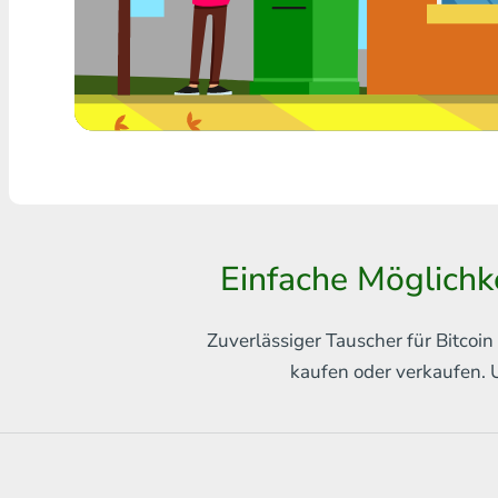
Jede Bank THB
Visa/MasterCard MDL
Visa/MasterCard AMD
Visa/MasterCard TRY
Bitcoin
Einfache Möglichke
Ethereum
Litecoin
Zuverlässiger Tauscher für Bitco
Bitcoin Cash
kaufen oder verkaufen. 
Ripple
Dash