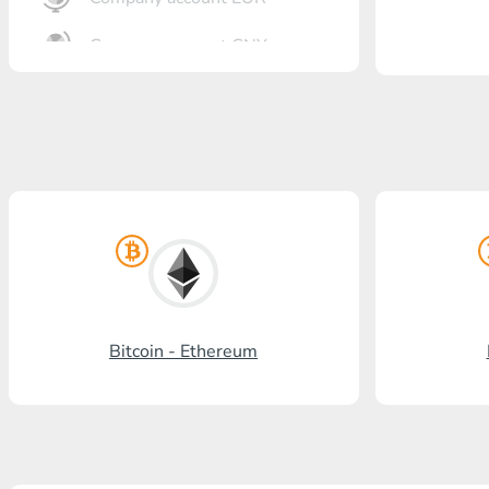
Company account CNY
Eröffnung Bank
Gazprombank
Postbank
Promsvyazbank
Russischer Standart
Rosselchosbank
Bitcoin - Ethereum
Visa/MasterCard KGS
Kaspi Bank
HalykBank