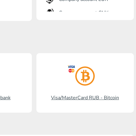
Company account CNY
Eröffnung Bank
Gazprombank
Postbank
Promsvyazbank
Russischer Standart
Rosselchosbank
rbank
Visa/MasterCard RUB - Bitcoin
Visa/MasterCard KGS
Kaspi Bank
HalykBank