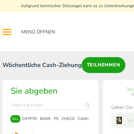
Aufgrund technischer Störungen kann es zu Unterbrechunge
MENÜ ÖFFNEN
Wöchentliche Cash-Ziehung
TEILNEHMEN
Sie abgeben
Dis
Geben Sie 
ALL
CRYPTO
BANK
PS
CHECK
CASH