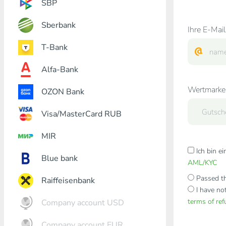
SBP
Sberbank
Ihre E-Mail
T-Bank
Alfa-Bank
Wertmarke
OZON Bank
Visa/MasterCard RUB
MIR
Ich bin e
Blue bank
AML/KYC
Passed th
Raiffeisenbank
I have no
terms of re
Company account USD
Company account EUR