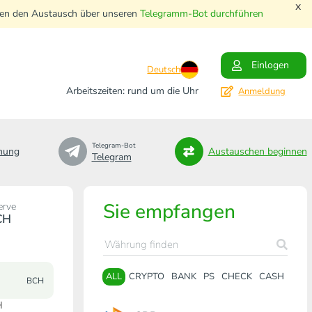
x
nnen den Austausch über unseren
Telegramm-Bot durchführen
Einlogen
Deutsch
Arbeitszeiten: rund um die Uhr
Anmeldung
Telegram-Bot
nung
Austauschen beginnen
Telegram
Sie empfangen
erve
CH
ALL
CRYPTO
BANK
PS
CHECK
CASH
BCH
H