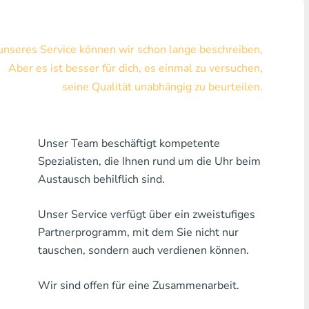
Visa/MasterCard KZT
 unseres Service können wir schon lange beschreiben,
Visa/MasterCard USD
Aber es ist besser für dich, es einmal zu versuchen,
Visa/MasterCard EUR
seine Qualität unabhängig zu beurteilen.
Hauskreditbank
Unser Team beschäftigt kompetente
Jede Bank MDL
Spezialisten, die Ihnen rund um die Uhr beim
Jede Bank AMD
Austausch behilflich sind.
Jede Bank KGS
Unser Service verfügt über ein zweistufiges
Partnerprogramm, mit dem Sie nicht nur
Jede Bank USZ
tauschen, sondern auch verdienen können.
Jede Bank GEL
Wir sind offen für eine Zusammenarbeit.
Jede Bank PLN