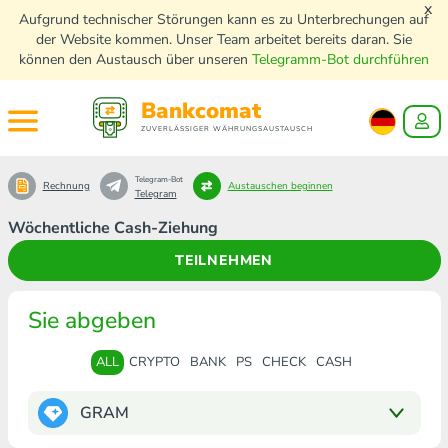
x
Aufgrund technischer Störungen kann es zu Unterbrechungen auf
der Website kommen. Unser Team arbeitet bereits daran. Sie
können den Austausch über unseren
Telegramm-Bot durchführen
Bankcomat
ZUVERLÄSSIGER WÄHRUNGSAUSTAUSCH
Telegram-Bot
Rechnung
Austauschen beginnen
Telegram
Wöchentliche Cash-Ziehung
TEILNEHMEN
Sie abgeben
ALL
CRYPTO
BANK
PS
CHECK
CASH
GRAM