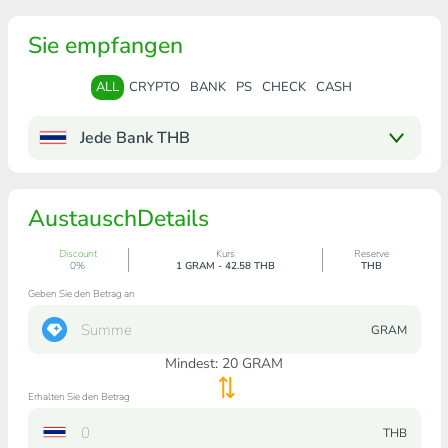
Sie empfangen
ALL
CRYPTO
BANK
PS
CHECK
CASH
Jede Bank THB
AustauschDetails
Discount
Kurs
Reserve
0%
1 GRAM - 42.58 THB
THB
Geben Sie den Betrag an
GRAM
Mindest:
20
GRAM
Erhalten Sie den Betrag
THB