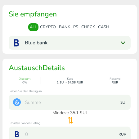
Sie empfangen
ALL
CRYPTO
BANK
PS
CHECK
CASH
Blue bank
AustauschDetails
Discount
Kurs
Reserve
0%
1 SUI - 54.36 RUR
RUR
Geben Sie den Betrag an
SUI
Mindest:
35.1
SUI
Erhalten Sie den Betrag
RUR