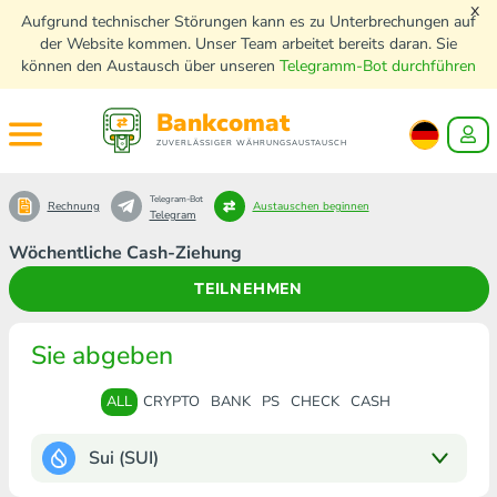
x
Aufgrund technischer Störungen kann es zu Unterbrechungen auf
der Website kommen. Unser Team arbeitet bereits daran. Sie
können den Austausch über unseren
Telegramm-Bot durchführen
Bankcomat
ZUVERLÄSSIGER WÄHRUNGSAUSTAUSCH
Telegram-Bot
Rechnung
Austauschen beginnen
Telegram
Wöchentliche Cash-Ziehung
TEILNEHMEN
Sie abgeben
ALL
CRYPTO
BANK
PS
CHECK
CASH
Sui (SUI)