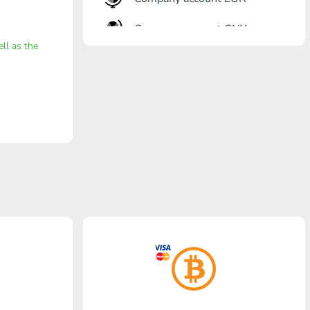
Company account CNY
ell as the
Eröffnung Bank
Gazprombank
Postbank
Promsvyazbank
Russischer Standart
Rosselchosbank
Visa/MasterCard KGS
Kaspi Bank
HalykBank