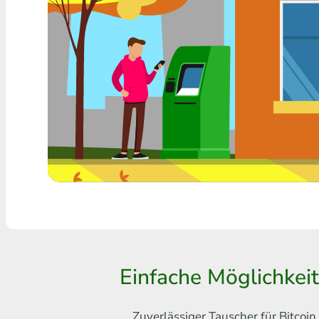
Jede Bank THB
Visa/MasterCard MDL
Visa/MasterCard AMD
Visa/MasterCard TRY
Bitcoin
Ethereum
Litecoin
Bitcoin Cash
Ripple
Einfache Möglichkei
Dash
Zuverlässiger Tauscher für Bitco