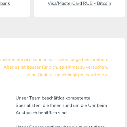
rbank
Visa/MasterCard RUB - Bitcoin
Visa/MasterCard KZT
Visa/MasterCard USD
Visa/MasterCard EUR
Hauskreditbank
 unseres Service können wir schon lange beschreiben,
Jede Bank MDL
Aber es ist besser für dich, es einmal zu versuchen,
Jede Bank AMD
seine Qualität unabhängig zu beurteilen.
Jede Bank KGS
Jede Bank USZ
Unser Team beschäftigt kompetente
Spezialisten, die Ihnen rund um die Uhr beim
Jede Bank GEL
Austausch behilflich sind.
Jede Bank PLN