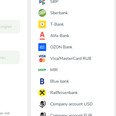
SBP
Sberbank
T-Bank
Alfa-Bank
OZON Bank
Visa/MasterCard RUB
MIR
Blue bank
Raiffeisenbank
Company account USD
den mit
Company account EUR