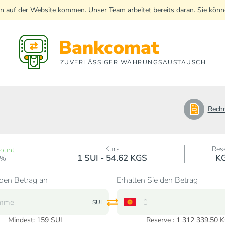
n auf der Website kommen. Unser Team arbeitet bereits daran. Sie kö
Bankcomat
ZUVERLÄSSIGER WÄHRUNGSAUSTAUSCH
Rech
Kurs
Res
count
1 SUI - 54.62 KGS
K
0%
den Betrag an
Erhalten Sie den Betrag
SUI
Mindest:
159
SUI
Reserve : 1 312 339.50 