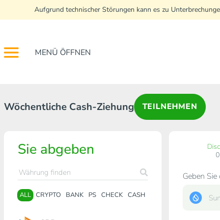
Aufgrund technischer Störungen kann es zu Unterbrechunge
MENÜ ÖFFNEN
Wöchentliche Cash-Ziehung
TEILNEHMEN
Sie abgeben
Dis
Geben Sie 
ALL
CRYPTO
BANK
PS
CHECK
CASH