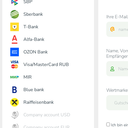
SBP
Sberbank
Ihre E-Mail
T-Bank
Alfa-Bank
Name, Vor
OZON Bank
Empfänger
Visa/MasterCard RUB
MIR
Blue bank
Wertmarke
Raiffeisenbank
Company account USD
Ich bin e
Company account EUR