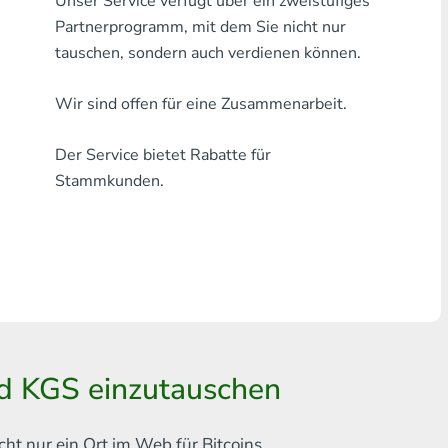
Unser Service verfügt über ein zweistufiges
Jede Bank THB
Partnerprogramm, mit dem Sie nicht nur
tauschen, sondern auch verdienen können.
Visa/MasterCard MDL
Wir sind offen für eine Zusammenarbeit.
Visa/MasterCard AMD
Der Service bietet Rabatte für
Visa/MasterCard TRY
Stammkunden.
Bitcoin
Ethereum
Litecoin
Bitcoin Cash
Ripple
rd KGS einzutauschen
Dash
cht nur ein Ort im Web für
Bitcoins