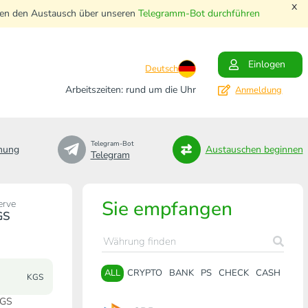
x
nnen den Austausch über unseren
Telegramm-Bot durchführen
Einlogen
Deutsch
Arbeitszeiten: rund um die Uhr
Anmeldung
Telegram-Bot
nung
Austauschen beginnen
Telegram
Sie empfangen
erve
GS
ALL
CRYPTO
BANK
PS
CHECK
CASH
KGS
KGS