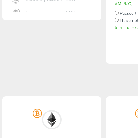
AML/KYC
Company account CNY
Passed th
I have no
Eröffnung Bank
terms of re
Gazprombank
Postbank
Promsvyazbank
Russischer Standart
Rosselchosbank
Visa/MasterCard KGS
Kaspi Bank
HalykBank