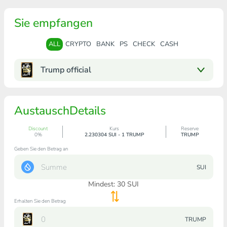
Sie empfangen
ALL
CRYPTO
BANK
PS
CHECK
CASH
Trump official
AustauschDetails
Discount
Kurs
Reserve
0%
2.230304 SUI - 1 TRUMP
TRUMP
Geben Sie den Betrag an
SUI
Mindest:
30
SUI
Erhalten Sie den Betrag
TRUMP