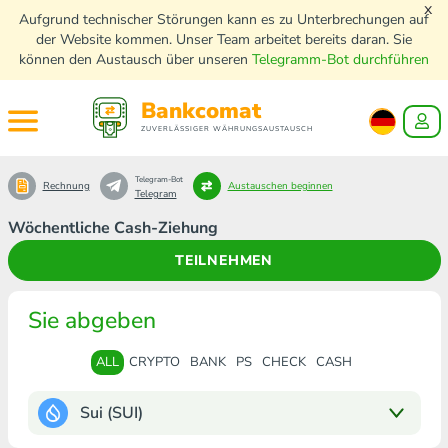
x
Aufgrund technischer Störungen kann es zu Unterbrechungen auf
der Website kommen. Unser Team arbeitet bereits daran. Sie
können den Austausch über unseren
Telegramm-Bot durchführen
Bankcomat
ZUVERLÄSSIGER WÄHRUNGSAUSTAUSCH
Telegram-Bot
Rechnung
Austauschen beginnen
Telegram
Wöchentliche Cash-Ziehung
TEILNEHMEN
Sie abgeben
ALL
CRYPTO
BANK
PS
CHECK
CASH
Sui (SUI)