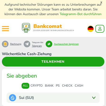
x
Aufgrund technischer Störungen kann es zu Unterbrechungen auf
der Website kommen. Unser Team arbeitet bereits daran. Sie
können den Austausch über unseren
Telegramm-Bot durchführen
Bankcomat
ZUVERLÄSSIGER WÄHRUNGSAUSTAUSCH
Telegram-Bot
Rechnung
Austauschen beginnen
Telegram
Wöchentliche Cash-Ziehung
TEILNEHMEN
Sie abgeben
ALL
CRYPTO
BANK
PS
CHECK
CASH
Sui (SUI)