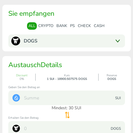
Sie empfangen
ALL
CRYPTO
BANK
PS
CHECK
CASH
DOGS
AustauschDetails
Discount
Kurs
Reserve
0%
1 SUI - 18900.507575 DOGS
DOGS
Geben Sie den Betrag an
SUI
Mindest:
30
SUI
Erhalten Sie den Betrag
DOGS