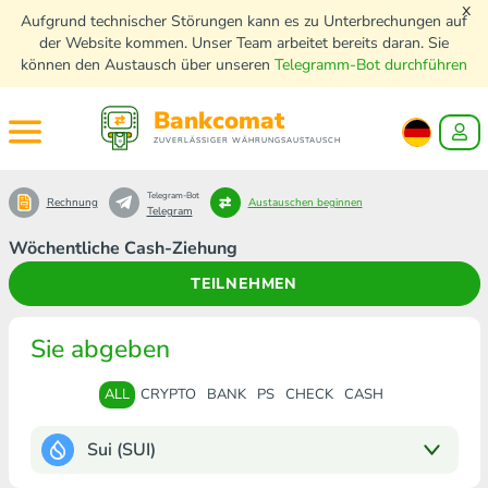
x
Aufgrund technischer Störungen kann es zu Unterbrechungen auf
der Website kommen. Unser Team arbeitet bereits daran. Sie
können den Austausch über unseren
Telegramm-Bot durchführen
Bankcomat
ZUVERLÄSSIGER WÄHRUNGSAUSTAUSCH
Telegram-Bot
Rechnung
Austauschen beginnen
Telegram
Wöchentliche Cash-Ziehung
TEILNEHMEN
Sie abgeben
ALL
CRYPTO
BANK
PS
CHECK
CASH
Sui (SUI)