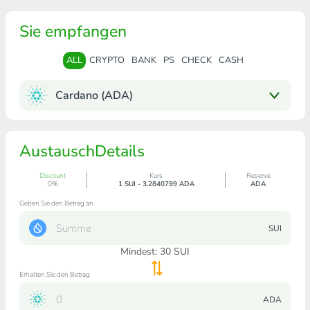
Sie empfangen
ALL
CRYPTO
BANK
PS
CHECK
CASH
Cardano (ADA)
AustauschDetails
Discount
Kurs
Reserve
0%
1 SUI - 3.2840799 ADA
ADA
Geben Sie den Betrag an
SUI
Mindest:
30
SUI
Erhalten Sie den Betrag
ADA