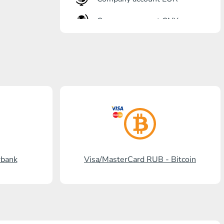
Company account CNY
Eröffnung Bank
Gazprombank
Postbank
Promsvyazbank
Russischer Standart
Rosselchosbank
rbank
Visa/MasterCard RUB - Bitcoin
Visa/MasterCard KGS
Kaspi Bank
HalykBank