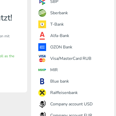
SBP
Sberbank
tzt!
T-Bank
Alfa-Bank
den mit
OZON Bank
ell as the
Visa/MasterCard RUB
MIR
Blue bank
Raiffeisenbank
Company account USD
Company account EUR