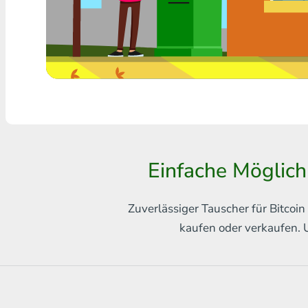
Jede Bank THB
Visa/MasterCard MDL
Visa/MasterCard AMD
Visa/MasterCard TRY
Bitcoin
Einfache Möglic
Ethereum
Litecoin
Zuverlässiger Tauscher für Bitco
kaufen oder verkaufen. 
Bitcoin Cash
Ripple
Dash