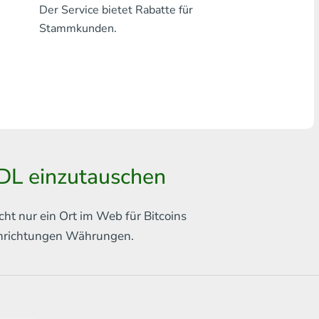
Der Service bietet Rabatte für
Jede Bank THB
Stammkunden.
Visa/MasterCard MDL
Visa/MasterCard AMD
Visa/MasterCard TRY
Bitcoin
DL einzutauschen
Ethereum
Litecoin
cht nur ein Ort im Web für
Bitcoins
chrichtungen
Währungen.
Bitcoin Cash
Ripple
Dash