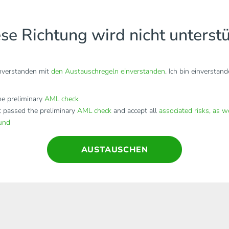
se Richtung wird nicht unterstü
inverstanden mit
den Austauschregeln einverstanden
. Ich bin einverstan
e preliminary
AML check
t passed the preliminary
AML check
and accept all
associated risks, as w
fund
AUSTAUSCHEN