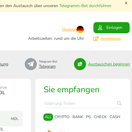
x
nnen den Austausch über unseren
Telegramm-Bot durchführen
Einlogen
Deutsch
Arbeitszeiten: rund um die Uhr
Anmeldung
Telegram-Bot
nung
Austauschen beginnen
Telegram
Sie empfangen
erve
DL
ALL
CRYPTO
BANK
PS
CHECK
CASH
MDL
DL