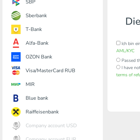
SBP
Sberbank
Die
T-Bank
Alfa-Bank
Ich bin e
AML/KYC
OZON Bank
Passed th
I have no
Visa/MasterCard RUB
terms of re
MIR
Blue bank
Raiffeisenbank
Company account USD
Company account EUR