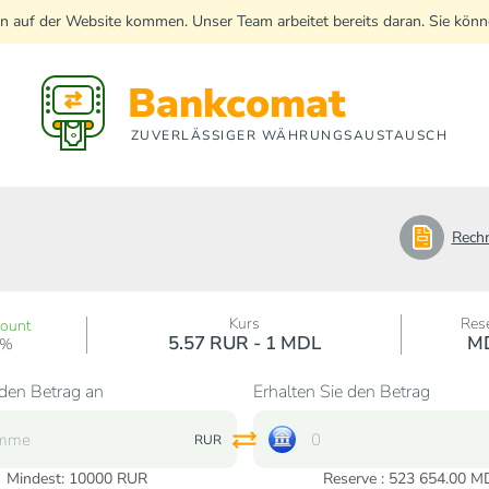
n auf der Website kommen. Unser Team arbeitet bereits daran. Sie kö
Bankcomat
ZUVERLÄSSIGER WÄHRUNGSAUSTAUSCH
Rech
Kurs
Res
count
5.57 RUR - 1 MDL
M
0%
den Betrag an
Erhalten Sie den Betrag
RUR
Mindest:
10000
RUR
Reserve : 523 654.00 M