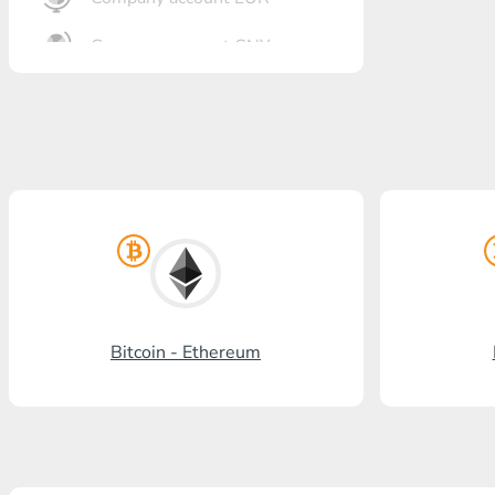
Company account CNY
Eröffnung Bank
Gazprombank
Postbank
Promsvyazbank
Russischer Standart
Rosselchosbank
Bitcoin - Ethereum
Visa/MasterCard KGS
Kaspi Bank
HalykBank