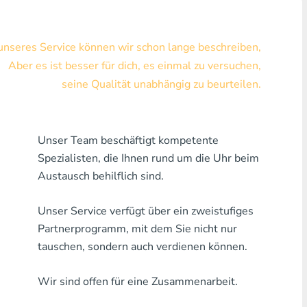
Visa/MasterCard KZT
 unseres Service können wir schon lange beschreiben,
Visa/MasterCard USD
Aber es ist besser für dich, es einmal zu versuchen,
Visa/MasterCard EUR
seine Qualität unabhängig zu beurteilen.
Hauskreditbank
Unser Team beschäftigt kompetente
Jede Bank MDL
Spezialisten, die Ihnen rund um die Uhr beim
Jede Bank AMD
Austausch behilflich sind.
Jede Bank KGS
Unser Service verfügt über ein zweistufiges
Partnerprogramm, mit dem Sie nicht nur
Jede Bank USZ
tauschen, sondern auch verdienen können.
Jede Bank GEL
Wir sind offen für eine Zusammenarbeit.
Jede Bank PLN