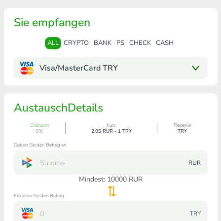
Sie empfangen
ALL
CRYPTO
BANK
PS
CHECK
CASH
Visa/MasterCard TRY
AustauschDetails
Discount
Kurs
Reserve
0%
2.05 RUR - 1 TRY
TRY
Geben Sie den Betrag an
RUR
Mindest:
10000
RUR
Erhalten Sie den Betrag
TRY