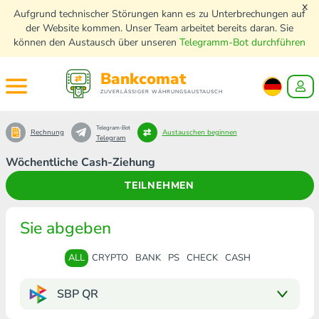
x
Aufgrund technischer Störungen kann es zu Unterbrechungen auf
der Website kommen. Unser Team arbeitet bereits daran. Sie
können den Austausch über unseren
Telegramm-Bot durchführen
Bankcomat
ZUVERLÄSSIGER WÄHRUNGSAUSTAUSCH
Telegram-Bot
Rechnung
Austauschen beginnen
Telegram
Wöchentliche Cash-Ziehung
TEILNEHMEN
Sie abgeben
ALL
CRYPTO
BANK
PS
CHECK
CASH
SBP QR