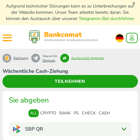
x
Aufgrund technischer Störungen kann es zu Unterbrechungen auf
der Website kommen. Unser Team arbeitet bereits daran. Sie
können den Austausch über unseren
Telegramm-Bot durchführen
Bankcomat
ZUVERLÄSSIGER WÄHRUNGSAUSTAUSCH
Telegram-Bot
Rechnung
Austauschen beginnen
Telegram
Wöchentliche Cash-Ziehung
TEILNEHMEN
Sie abgeben
ALL
CRYPTO
BANK
PS
CHECK
CASH
SBP QR