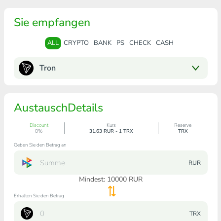
Sie empfangen
ALL
CRYPTO
BANK
PS
CHECK
CASH
Tron
AustauschDetails
Discount
Kurs
Reserve
0%
31.63 RUR - 1 TRX
TRX
Geben Sie den Betrag an
RUR
Mindest:
10000
RUR
Erhalten Sie den Betrag
TRX