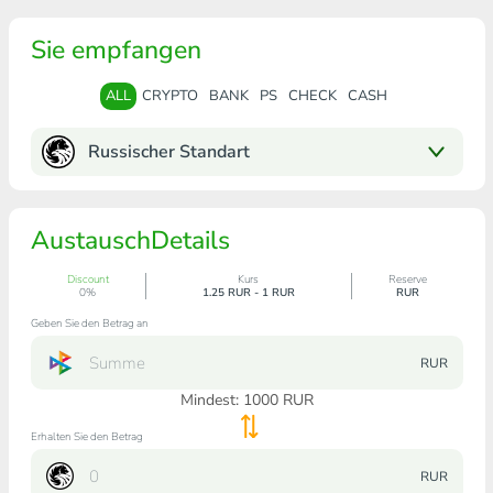
Sie empfangen
ALL
CRYPTO
BANK
PS
CHECK
CASH
Russischer Standart
AustauschDetails
Discount
Kurs
Reserve
0%
1.25 RUR - 1 RUR
RUR
Geben Sie den Betrag an
RUR
Mindest:
1000
RUR
Erhalten Sie den Betrag
RUR