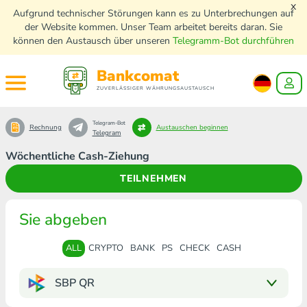
x
Aufgrund technischer Störungen kann es zu Unterbrechungen auf
der Website kommen. Unser Team arbeitet bereits daran. Sie
können den Austausch über unseren
Telegramm-Bot durchführen
Bankcomat
ZUVERLÄSSIGER WÄHRUNGSAUSTAUSCH
Telegram-Bot
Rechnung
Austauschen beginnen
Telegram
Wöchentliche Cash-Ziehung
TEILNEHMEN
Sie abgeben
ALL
CRYPTO
BANK
PS
CHECK
CASH
SBP QR