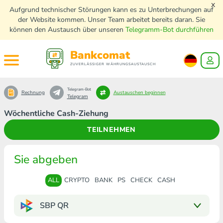
x
Aufgrund technischer Störungen kann es zu Unterbrechungen auf
der Website kommen. Unser Team arbeitet bereits daran. Sie
können den Austausch über unseren
Telegramm-Bot durchführen
Bankcomat
ZUVERLÄSSIGER WÄHRUNGSAUSTAUSCH
Telegram-Bot
Rechnung
Austauschen beginnen
Telegram
Wöchentliche Cash-Ziehung
TEILNEHMEN
Sie abgeben
ALL
CRYPTO
BANK
PS
CHECK
CASH
SBP QR