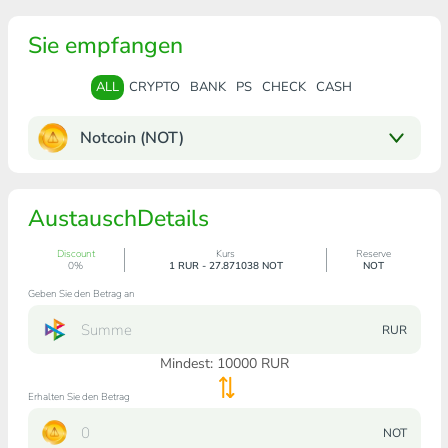
Sie empfangen
ALL
CRYPTO
BANK
PS
CHECK
CASH
Notcoin (NOT)
AustauschDetails
Discount
Kurs
Reserve
0%
1 RUR - 27.871038 NOT
NOT
Geben Sie den Betrag an
RUR
Mindest:
10000
RUR
Erhalten Sie den Betrag
NOT