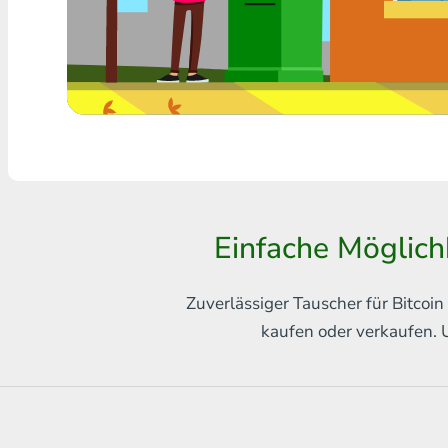
Jede Bank THB
Visa/MasterCard MDL
Visa/MasterCard AMD
Visa/MasterCard TRY
Bitcoin
Einfache Möglic
Ethereum
Litecoin
Zuverlässiger Tauscher für Bitco
kaufen oder verkaufen. 
Bitcoin Cash
Ripple
Dash