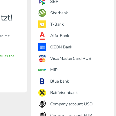
SBP
Sberbank
tzt!
T-Bank
Alfa-Bank
den mit
OZON Bank
ell as the
Visa/MasterCard RUB
MIR
Blue bank
Raiffeisenbank
Company account USD
Company account EUR