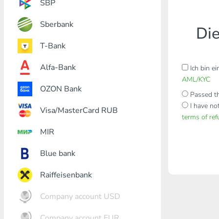
SBP
Sberbank
Die
T-Bank
Alfa-Bank
Ich bin e
AML/KYC
OZON Bank
Passed th
I have no
Visa/MasterCard RUB
terms of re
MIR
Blue bank
Raiffeisenbank
Company account USD
Company account EUR