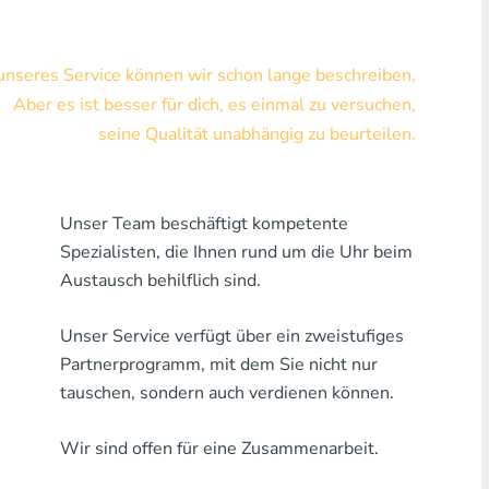
Visa/MasterCard KZT
 unseres Service können wir schon lange beschreiben,
Visa/MasterCard USD
Aber es ist besser für dich, es einmal zu versuchen,
Visa/MasterCard EUR
seine Qualität unabhängig zu beurteilen.
Hauskreditbank
Unser Team beschäftigt kompetente
Jede Bank MDL
Spezialisten, die Ihnen rund um die Uhr beim
Jede Bank AMD
Austausch behilflich sind.
Jede Bank KGS
Unser Service verfügt über ein zweistufiges
Partnerprogramm, mit dem Sie nicht nur
Jede Bank USZ
tauschen, sondern auch verdienen können.
Jede Bank GEL
Wir sind offen für eine Zusammenarbeit.
Jede Bank PLN