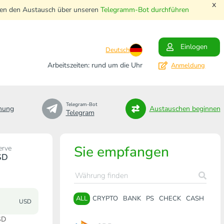
x
nnen den Austausch über unseren
Telegramm-Bot durchführen
Einlogen
Deutsch
Arbeitszeiten: rund um die Uhr
Anmeldung
Telegram-Bot
nung
Austauschen beginnen
Telegram
Sie empfangen
erve
SD
ALL
CRYPTO
BANK
PS
CHECK
CASH
USD
SD