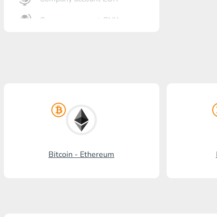
Company account CNY
Eröffnung Bank
Gazprombank
Postbank
Promsvyazbank
Russischer Standart
Rosselchosbank
Bitcoin - Ethereum
Visa/MasterCard KGS
Kaspi Bank
HalykBank