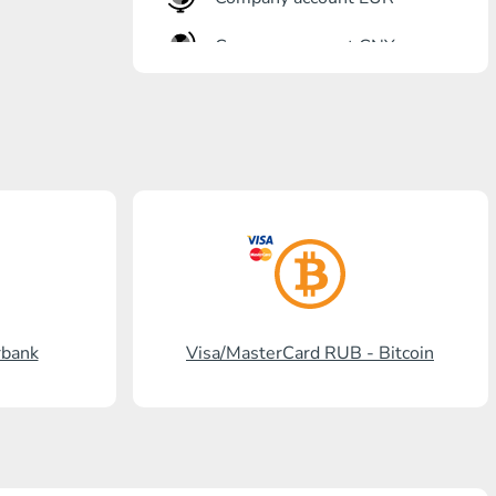
Company account CNY
Eröffnung Bank
Gazprombank
Postbank
Promsvyazbank
Russischer Standart
Rosselchosbank
rbank
Visa/MasterCard RUB - Bitcoin
Visa/MasterCard KGS
Kaspi Bank
HalykBank