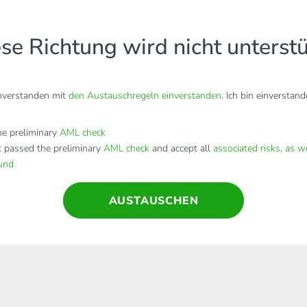
se Richtung wird nicht unterstü
inverstanden mit
den Austauschregeln einverstanden
. Ich bin einverstan
e preliminary
AML check
t passed the preliminary
AML check
and accept all
associated risks, as w
fund
AUSTAUSCHEN