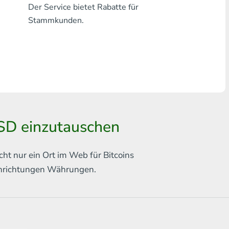
Der Service bietet Rabatte für
Jede Bank THB
Stammkunden.
Visa/MasterCard MDL
Visa/MasterCard AMD
Visa/MasterCard TRY
Bitcoin
SD einzutauschen
Ethereum
Litecoin
cht nur ein Ort im Web für
Bitcoins
chrichtungen
Währungen.
Bitcoin Cash
Ripple
Dash