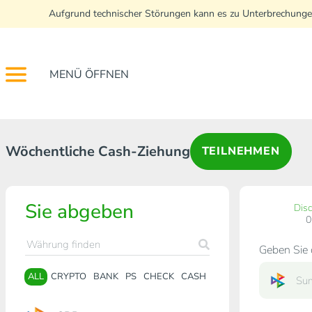
Aufgrund technischer Störungen kann es zu Unterbrechunge
MENÜ ÖFFNEN
Wöchentliche Cash-Ziehung
TEILNEHMEN
Sie abgeben
Dis
Geben Sie 
ALL
CRYPTO
BANK
PS
CHECK
CASH