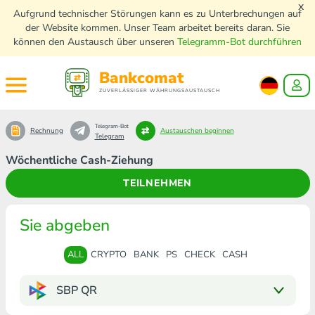
x
Aufgrund technischer Störungen kann es zu Unterbrechungen auf
der Website kommen. Unser Team arbeitet bereits daran. Sie
können den Austausch über unseren
Telegramm-Bot durchführen
Bankcomat
ZUVERLÄSSIGER WÄHRUNGSAUSTAUSCH
Telegram-Bot
Rechnung
Austauschen beginnen
Telegram
Wöchentliche Cash-Ziehung
TEILNEHMEN
Sie abgeben
ALL
CRYPTO
BANK
PS
CHECK
CASH
SBP QR