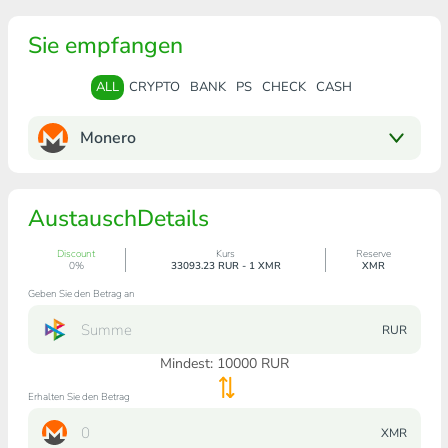
Sie empfangen
ALL
CRYPTO
BANK
PS
CHECK
CASH
Monero
AustauschDetails
Discount
Kurs
Reserve
0%
33093.23 RUR - 1 XMR
XMR
Geben Sie den Betrag an
RUR
Mindest:
10000
RUR
Erhalten Sie den Betrag
XMR