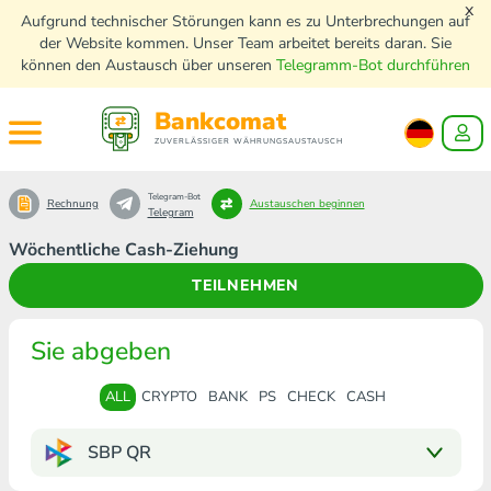
x
Aufgrund technischer Störungen kann es zu Unterbrechungen auf
der Website kommen. Unser Team arbeitet bereits daran. Sie
können den Austausch über unseren
Telegramm-Bot durchführen
Bankcomat
ZUVERLÄSSIGER WÄHRUNGSAUSTAUSCH
Telegram-Bot
Rechnung
Austauschen beginnen
Telegram
Wöchentliche Cash-Ziehung
TEILNEHMEN
Sie abgeben
ALL
CRYPTO
BANK
PS
CHECK
CASH
SBP QR