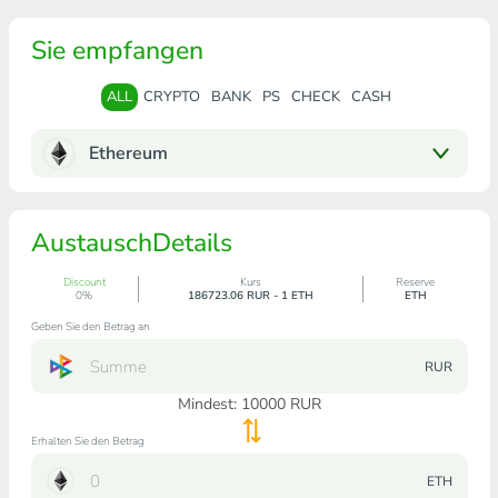
Sie empfangen
ALL
CRYPTO
BANK
PS
CHECK
CASH
Ethereum
AustauschDetails
Discount
Kurs
Reserve
0%
186723.06 RUR - 1 ETH
ETH
Geben Sie den Betrag an
RUR
Mindest:
10000
RUR
Erhalten Sie den Betrag
ETH