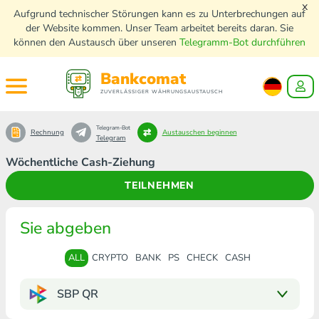
x
Aufgrund technischer Störungen kann es zu Unterbrechungen auf
der Website kommen. Unser Team arbeitet bereits daran. Sie
können den Austausch über unseren
Telegramm-Bot durchführen
Bankcomat
ZUVERLÄSSIGER WÄHRUNGSAUSTAUSCH
Telegram-Bot
Rechnung
Austauschen beginnen
Telegram
Wöchentliche Cash-Ziehung
TEILNEHMEN
Sie abgeben
ALL
CRYPTO
BANK
PS
CHECK
CASH
SBP QR