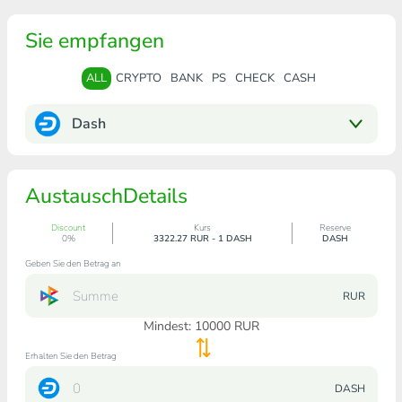
Sie empfangen
ALL
CRYPTO
BANK
PS
CHECK
CASH
Dash
AustauschDetails
Discount
Kurs
Reserve
0%
3322.27 RUR - 1 DASH
DASH
Geben Sie den Betrag an
RUR
Mindest:
10000
RUR
Erhalten Sie den Betrag
DASH