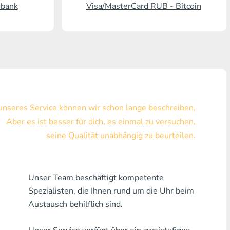
rbank
Visa/MasterCard RUB - Bitcoin
Visa/MasterCard KZT
Visa/MasterCard USD
Visa/MasterCard EUR
Hauskreditbank
 unseres Service können wir schon lange beschreiben,
Jede Bank MDL
Aber es ist besser für dich, es einmal zu versuchen,
Jede Bank AMD
seine Qualität unabhängig zu beurteilen.
Jede Bank KGS
Jede Bank USZ
Unser Team beschäftigt kompetente
Spezialisten, die Ihnen rund um die Uhr beim
Jede Bank GEL
Austausch behilflich sind.
Jede Bank PLN