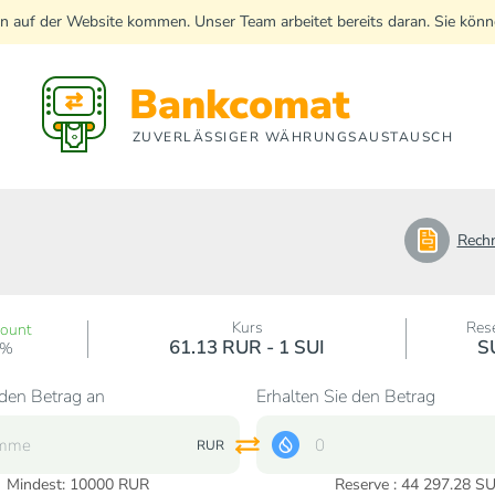
n auf der Website kommen. Unser Team arbeitet bereits daran. Sie kö
Bankcomat
ZUVERLÄSSIGER WÄHRUNGSAUSTAUSCH
Rech
Kurs
Res
count
61.13 RUR - 1 SUI
S
0%
den Betrag an
Erhalten Sie den Betrag
RUR
Mindest:
10000
RUR
Reserve : 44 297.28 SU