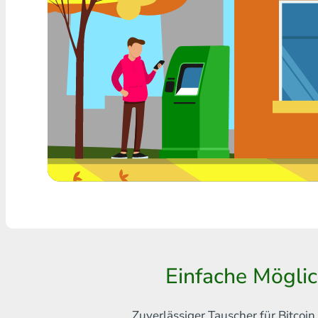
Jede Bank THB
Visa/MasterCard MDL
Visa/MasterCard AMD
Visa/MasterCard TRY
Bitcoin
Ethereum
Litecoin
Bitcoin Cash
Ripple
Einfache Mögli
Dash
Zuverlässiger Tauscher für Bitco