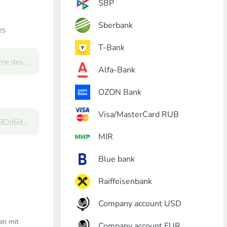
SBP
Sberbank
es
T-Bank
Alfa-Bank
OZON Bank
Visa/MasterCard RUB
MIR
Blue bank
Raiffeisenbank
Company account USD
den mit
Company account EUR