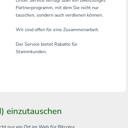
Unser Service verfügt über ein zweistufiges
Jede Bank THB
Partnerprogramm, mit dem Sie nicht nur
tauschen, sondern auch verdienen können.
Visa/MasterCard MDL
Wir sind offen für eine Zusammenarbeit.
Visa/MasterCard AMD
Der Service bietet Rabatte für
Visa/MasterCard TRY
Stammkunden.
Bitcoin
Ethereum
Litecoin
Bitcoin Cash
Ripple
) einzutauschen
Dash
cht nur ein Ort im Web für
Bitcoins