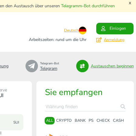
x
nnen den Austausch über unseren
Telegramm-Bot durchführen
Einlogen
Deutsch
Arbeitszeiten: rund um die Uhr
Anmeldung
Telegram-Bot
nung
Austauschen beginnen
Telegram
Sie empfangen
erve
UI
ALL
CRYPTO
BANK
PS
CHECK
CASH
SUI
I