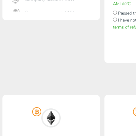
AML/KYC
Company account CNY
Passed th
I have no
Eröffnung Bank
terms of re
Gazprombank
Postbank
Promsvyazbank
Russischer Standart
Rosselchosbank
Visa/MasterCard KGS
Kaspi Bank
HalykBank