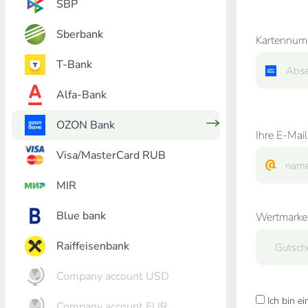
SBP
Sberbank
Kartennum
T-Bank
Alfa-Bank
OZON Bank
Ihre E-Mail
Visa/MasterCard RUB
MIR
Blue bank
Wertmarke
Raiffeisenbank
Company account USD
Ich bin e
Company account EUR