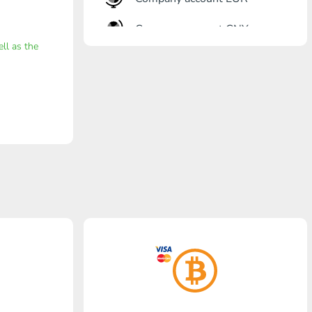
Company account CNY
ell as the
Eröffnung Bank
Gazprombank
Postbank
Promsvyazbank
Russischer Standart
Rosselchosbank
Visa/MasterCard KGS
Kaspi Bank
HalykBank