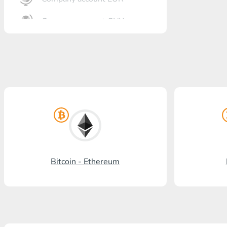
Company account CNY
Eröffnung Bank
Gazprombank
Postbank
Promsvyazbank
Russischer Standart
Rosselchosbank
Bitcoin - Ethereum
Visa/MasterCard KGS
Kaspi Bank
HalykBank