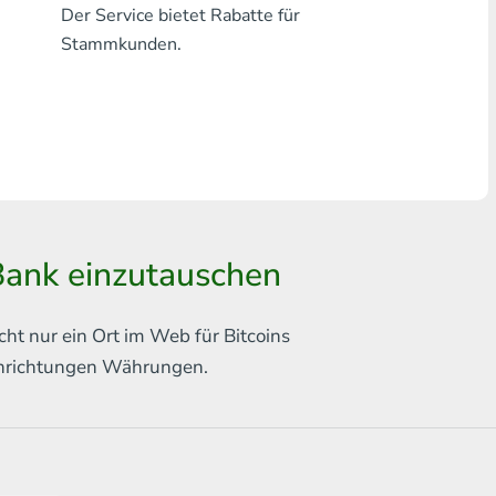
Der Service bietet Rabatte für
Jede Bank THB
Stammkunden.
Visa/MasterCard MDL
Visa/MasterCard AMD
Visa/MasterCard TRY
Bitcoin
Bank einzutauschen
Ethereum
Litecoin
cht nur ein Ort im Web für
Bitcoins
chrichtungen
Währungen.
Bitcoin Cash
Ripple
Dash