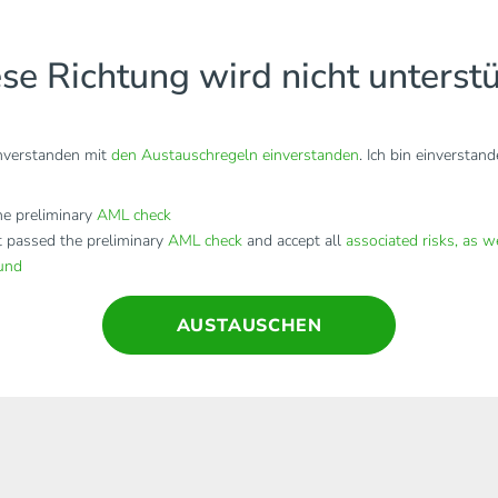
se Richtung wird nicht unterstü
inverstanden mit
den Austauschregeln einverstanden
. Ich bin einverstan
e preliminary
AML check
t passed the preliminary
AML check
and accept all
associated risks, as w
fund
AUSTAUSCHEN