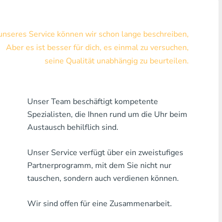
Visa/MasterCard KZT
 unseres Service können wir schon lange beschreiben,
Visa/MasterCard USD
Aber es ist besser für dich, es einmal zu versuchen,
Visa/MasterCard EUR
seine Qualität unabhängig zu beurteilen.
Hauskreditbank
Unser Team beschäftigt kompetente
Jede Bank MDL
Spezialisten, die Ihnen rund um die Uhr beim
Jede Bank AMD
Austausch behilflich sind.
Jede Bank KGS
Unser Service verfügt über ein zweistufiges
Partnerprogramm, mit dem Sie nicht nur
Jede Bank USZ
tauschen, sondern auch verdienen können.
Jede Bank GEL
Wir sind offen für eine Zusammenarbeit.
Jede Bank PLN