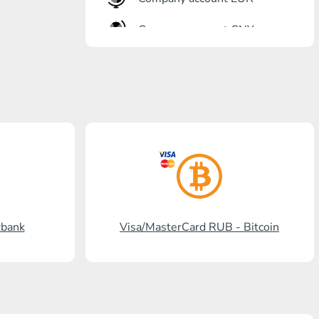
Company account CNY
Eröffnung Bank
Gazprombank
Postbank
Promsvyazbank
Russischer Standart
Rosselchosbank
rbank
Visa/MasterCard RUB - Bitcoin
Visa/MasterCard KGS
Kaspi Bank
HalykBank