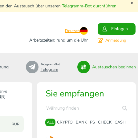
x
nnen den Austausch über unseren
Telegramm-Bot durchführen
Einlogen
Deutsch
Arbeitszeiten: rund um die Uhr
Anmeldung
Telegram-Bot
nung
Austauschen beginnen
Telegram
Sie empfangen
erve
UR
ALL
CRYPTO
BANK
PS
CHECK
CASH
RUR