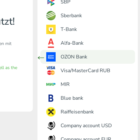
SBP
Sberbank
tzt!
T-Bank
Alfa-Bank
den mit
OZON Bank
ell as the
Visa/MasterCard RUB
MIR
Blue bank
Raiffeisenbank
Company account USD
Company account EUR