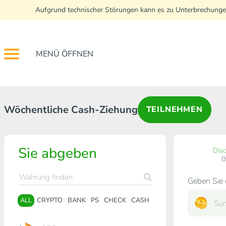
Aufgrund technischer Störungen kann es zu Unterbrechunge
MENÜ ÖFFNEN
Wöchentliche Cash-Ziehung
TEILNEHMEN
Sie abgeben
Dis
Geben Sie 
ALL
CRYPTO
BANK
PS
CHECK
CASH