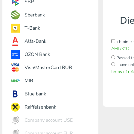
SBP
Sberbank
Die
T-Bank
Alfa-Bank
Ich bin e
AML/KYC
OZON Bank
Passed th
I have no
Visa/MasterCard RUB
terms of re
MIR
Blue bank
Raiffeisenbank
Company account USD
Company account EUR