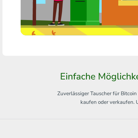
Jede Bank THB
Visa/MasterCard MDL
Visa/MasterCard AMD
Visa/MasterCard TRY
Bitcoin
Einfache Möglichk
Ethereum
Litecoin
Zuverlässiger Tauscher für Bitco
kaufen oder verkaufen. 
Bitcoin Cash
Ripple
Dash