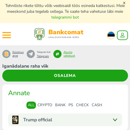
x
Tehniliste rikete tõttu võib veebisaidi töös esineda katkestusi. Meie
meeskond juba tegeleb sellega. Te saate teha vahetuse läbi meie
telegrammi bot
Bankcomat
USALDUSVÄÄRANE BÖRS
Küsimus
Alusta
Telegram bot
arve
vahetust
Telegram
Iganädalane raha viik
OSALEMA
Annate
ALL
CRYPTO
BANK
PS
CHECK
CASH
Trump official