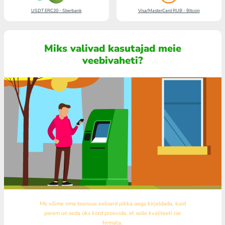
USDT ERC20 - Sberbank
Visa/MasterCard RUB - Bitcoin
Miks valivad kasutajad meie
veebivaheti?
Me võime oma teenuse eeliseid pikka aega kirjeldada, kuid
parem on seda üks kord proovida, et selle kvaliteeti ise
hinnata.