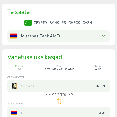
Te saate
ALL
CRYPTO
BANK
PS
CHECK
CASH
Mistahes Pank AMD
Vahetuse üksikasjad
Discount
Kurss
Reserv
0%
1 TRUMP - 471.93 AMD
AMD
Annate summa
TRUMP
Min:
95.2
TRUMP
Saade summa
AMD