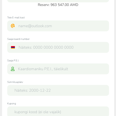
Reserv: 963 547.00 AMD
Teie E-mail kast
Saaja kaardi number
Saaja P.E.I.
Sünnikuupäev
Kupong