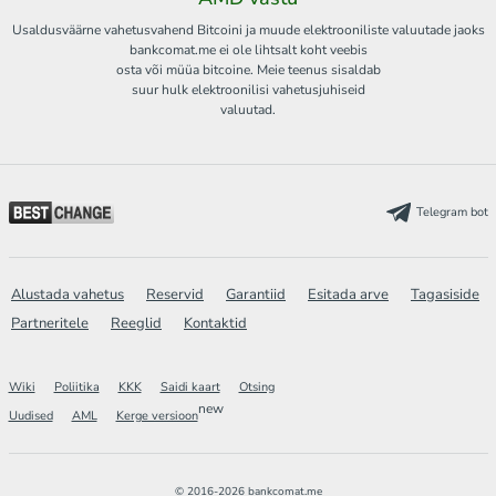
Usaldusväärne vahetusvahend Bitcoini ja muude elektrooniliste valuutade jaoks
bankcomat.me ei ole lihtsalt koht veebis
osta või müüa bitcoine. Meie teenus sisaldab
suur hulk elektroonilisi vahetusjuhiseid
valuutad.
Telegram bot
Alustada vahetus
Reservid
Garantiid
Esitada arve
Tagasiside
Partneritele
Reeglid
Kontaktid
Wiki
Poliitika
KKK
Saidi kaart
Otsing
new
Uudised
AML
Kerge versioon
© 2016-2026 bankcomat.me