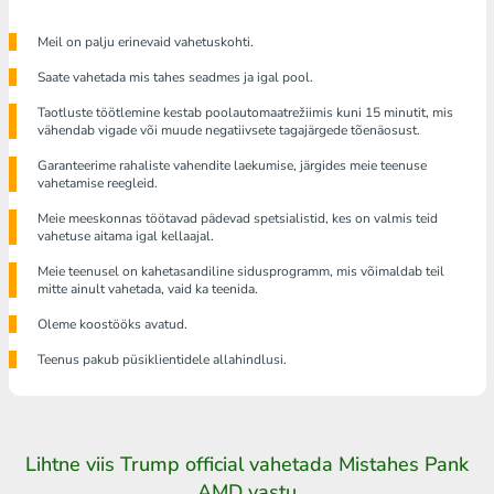
Meil ​​on palju erinevaid vahetuskohti.
Saate vahetada mis tahes seadmes ja igal pool.
Taotluste töötlemine kestab poolautomaatrežiimis kuni 15 minutit, mis
vähendab vigade või muude negatiivsete tagajärgede tõenäosust.
Garanteerime rahaliste vahendite laekumise, järgides meie teenuse
vahetamise reegleid.
Meie meeskonnas töötavad pädevad spetsialistid, kes on valmis teid
vahetuse aitama igal kellaajal.
Meie teenusel on kahetasandiline sidusprogramm, mis võimaldab teil
mitte ainult vahetada, vaid ka teenida.
Oleme koostööks avatud.
Teenus pakub püsiklientidele allahindlusi.
Lihtne viis Trump official vahetada Mistahes Pank
AMD vastu