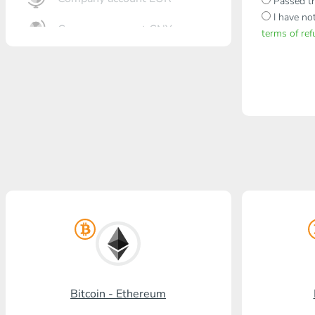
Passed th
I have no
Company account CNY
terms of re
Otkrőtije Bank
Gazprombank
Pochta Bank
Promsvjazbank
Russkiy standart
RosselhozBank
Visa/MasterCard KGS
Kaspi Bank
Bitcoin - Ethereum
HalykBank