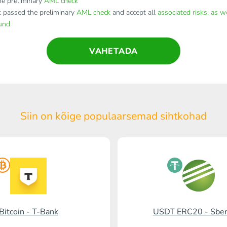
e preliminary
AML check
t passed the preliminary
AML check
and accept all
associated risks, as w
fund
VAHETADA
Siin on kõige populaarsemad
sihtkohad
Bitcoin - T-Bank
USDT ERC20 - Sbe