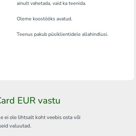
ainult vahetada, vaid ka teenida.
Mistahes pank THB
Oleme koostööks avatud.
Visa/MasterCard MDL
Teenus pakub püsiklientidele allahindlusi.
Visa/MasterCard AMD
Visa/MasterCard TRY
Bitcoin
Ethereum
Litecoin
rCard EUR vastu
Bitcoin Cash
Ripple
ei ole lihtsalt koht veebis
osta või
iseid
valuutad.
Dash