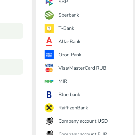
SBP
Sberbank
T-Bank
Alfa-Bank
Ozon Pank
Visa/MasterCard RUB
MIR
Blue bank
RaiffizenBank
Company account USD
Company account EUR