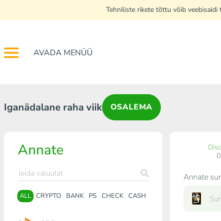
Tehniliste rikete tõttu võib veebisai
AVADA MENÜÜ
Iganädalane raha viik
OSALEMA
Annate
Dis
Annate s
ALL
CRYPTO
BANK
PS
CHECK
CASH