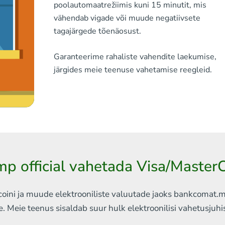
poolautomaatrežiimis kuni 15 minutit, mis
vähendab vigade või muude negatiivsete
tagajärgede tõenäosust.
Garanteerime rahaliste vahendite laekumise,
järgides meie teenuse vahetamise reegleid.
ump official vahetada Visa/Maste
ini ja muude elektrooniliste valuutade jaoks
bankcomat.me 
e. Meie teenus sisaldab
suur hulk elektroonilisi vahetusjuh