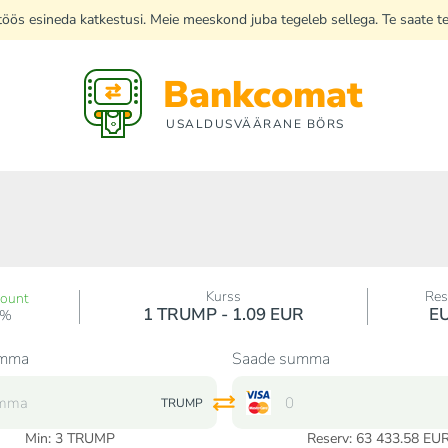
di töös esineda katkestusi. Meie meeskond juba tegeleb sellega. Te saate 
Bankcomat
USALDUSVÄÄRANE BÖRS
Kurss
Res
count
1 TRUMP - 1.09 EUR
E
0%
umma
Saade summa
TRUMP
Min:
3
TRUMP
Reserv: 63 433.58 EU