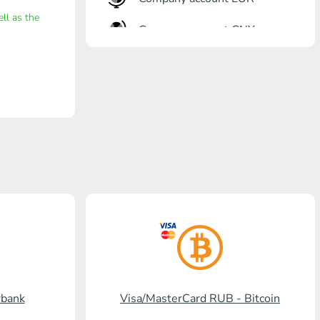
ell as the
Company account CNY
Otkrőtije Bank
Gazprombank
Pochta Bank
Promsvjazbank
Russkiy standart
RosselhozBank
Visa/MasterCard KGS
Kaspi Bank
rbank
Visa/MasterCard RUB - Bitcoin
HalykBank