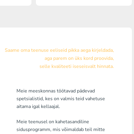
Visa/MasterCard KZT
Visa/MasterCard USD
Visa/MasterCard EUR
Pank Houm Kredit
Saame oma teenuse eeliseid pikka aega kirjeldada,
aga parem on üks kord proovida,
Mistahes Pank MDL
selle kvaliteeti iseseisvalt hinnata.
Mistahes Pank AMD
Mistahes Pank KGS
Meie meeskonnas töötavad pädevad
spetsialistid, kes on valmis teid vahetuse
Mistahes Pank UZS
aitama igal kellaajal.
Mistahes Pank GEL
Meie teenusel on kahetasandiline
Mistahes Pank PLN
sidusprogramm, mis võimaldab teil mitte