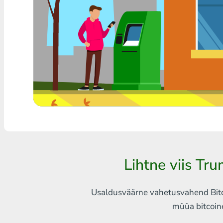
Mistahes pank THB
Visa/MasterCard MDL
Visa/MasterCard AMD
Visa/MasterCard TRY
Bitcoin
Ethereum
Litecoin
Lihtne viis Tr
Bitcoin Cash
Ripple
Usaldusväärne vahetusvahend Bitco
müüa bitcoin
Dash