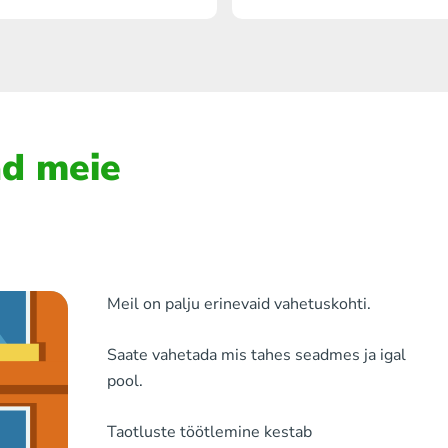
ad meie
Meil ​​on palju erinevaid vahetuskohti.
Saate vahetada mis tahes seadmes ja igal
pool.
Taotluste töötlemine kestab