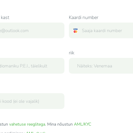
 kast
Kaardi number
riik
stun
vahetuse reeglitega
. Mina nõustun
AML/KYC