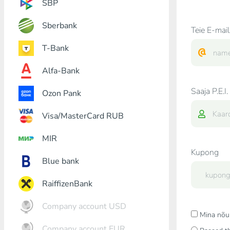
SBP
Sberbank
Teie E-mail
T-Bank
Alfa-Bank
Saaja P.E.I.
Ozon Pank
Visa/MasterCard RUB
MIR
Kupong
Blue bank
RaiffizenBank
Company account USD
Mina nõu
Company account EUR