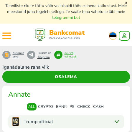
x
Tehniliste rikete tõttu võib veebisaidi töös esineda katkestusi. Meie
meeskond juba tegeleb sellega. Te saate teha vahetuse läbi meie
telegrammi bot
Bankcomat
USALDUSVÄÄRANE BÖRS
Küsimus
Alusta
Telegram bot
arve
vahetust
Telegram
Iganädalane raha viik
OSALEMA
Annate
ALL
CRYPTO
BANK
PS
CHECK
CASH
Trump official