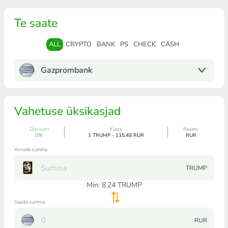
Te saate
ALL
CRYPTO
BANK
PS
CHECK
CASH
Gazprombank
Vahetuse üksikasjad
Discount
Kurss
Reserv
0%
1 TRUMP - 115.48 RUR
RUR
Annate summa
TRUMP
Min:
8.24
TRUMP
Saade summa
RUR