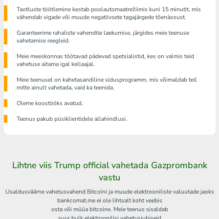
Taotluste töötlemine kestab poolautomaatrežiimis kuni 15 minutit, mis
vähendab vigade või muude negatiivsete tagajärgede tõenäosust.
Garanteerime rahaliste vahendite laekumise, järgides meie teenuse
vahetamise reegleid.
Meie meeskonnas töötavad pädevad spetsialistid, kes on valmis teid
vahetuse aitama igal kellaajal.
Meie teenusel on kahetasandiline sidusprogramm, mis võimaldab teil
mitte ainult vahetada, vaid ka teenida.
Oleme koostööks avatud.
Teenus pakub püsiklientidele allahindlusi.
Lihtne viis Trump official vahetada Gazprombank
vastu
Usaldusväärne vahetusvahend Bitcoini ja muude elektrooniliste valuutade jaoks
bankcomat.me ei ole lihtsalt koht veebis
osta või müüa bitcoine. Meie teenus sisaldab
suur hulk elektroonilisi vahetusjuhiseid