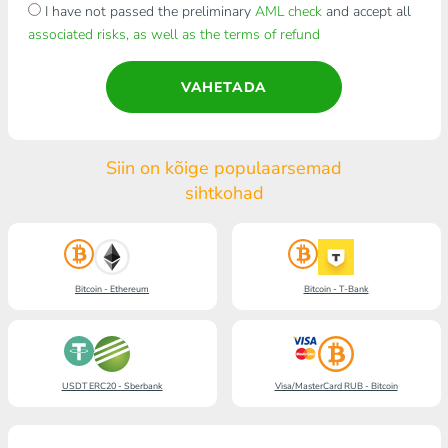
I have not passed the preliminary
AML check
and accept all
associated risks, as well as the terms of refund
VAHETADA
Siin on kõige populaarsemad
sihtkohad
Bitcoin - Ethereum
Bitcoin - T-Bank
USDT ERC20 - Sberbank
Visa/MasterCard RUB - Bitcoin