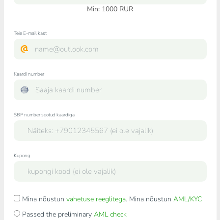
Min:
1000
RUR
Teie E-mail kast
Kaardi number
SBP number seotud kaardiga
Kupong
Mina nõustun
vahetuse reeglitega
. Mina nõustun
AML/KYC
Passed the preliminary
AML check