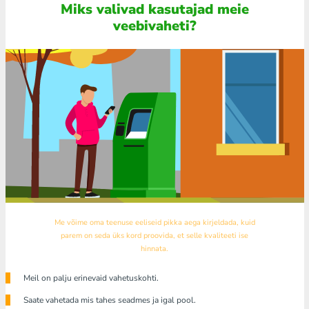
Miks valivad kasutajad meie
veebivaheti?
Me võime oma teenuse eeliseid pikka aega kirjeldada, kuid
parem on seda üks kord proovida, et selle kvaliteeti ise
hinnata.
Meil ​​on palju erinevaid vahetuskohti.
Saate vahetada mis tahes seadmes ja igal pool.