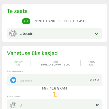
Te saate
ALL
CRYPTO
BANK
PS
CHECK
CASH
Litecoin
Vahetuse üksikasjad
Discount
Kurss
Reserv
0%
35.051045 GRAM - 1 LTC
LTC
Annate summa
GRAM
Min:
45.6
GRAM
Saade summa
LTC