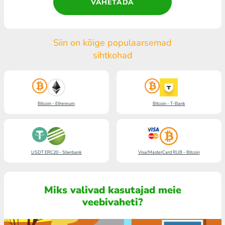
VAHETADA
Siin on kõige populaarsemad
sihtkohad
Bitcoin - Ethereum
Bitcoin - T-Bank
USDT ERC20 - Sberbank
Visa/MasterCard RUB - Bitcoin
Miks valivad kasutajad meie
veebivaheti?