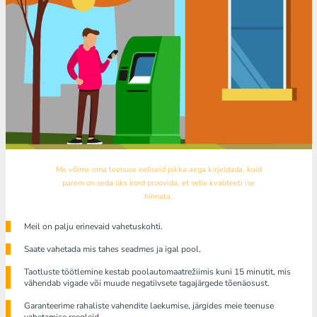
Me võime oma teenuse eeliseid pikka aega kirjeldada, kuid
parem on seda üks kord proovida, et selle kvaliteeti ise
hinnata.
Meil ​​on palju erinevaid vahetuskohti.
Saate vahetada mis tahes seadmes ja igal pool.
Taotluste töötlemine kestab poolautomaatrežiimis kuni 15 minutit, mis
vähendab vigade või muude negatiivsete tagajärgede tõenäosust.
Garanteerime rahaliste vahendite laekumise, järgides meie teenuse