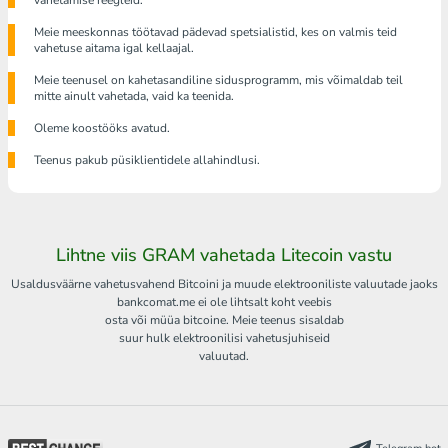
vahetamise reegleid.
Meie meeskonnas töötavad pädevad spetsialistid, kes on valmis teid
vahetuse aitama igal kellaajal.
Meie teenusel on kahetasandiline sidusprogramm, mis võimaldab teil
mitte ainult vahetada, vaid ka teenida.
Oleme koostööks avatud.
Teenus pakub püsiklientidele allahindlusi.
Lihtne viis GRAM vahetada Litecoin vastu
Usaldusväärne vahetusvahend Bitcoini ja muude elektrooniliste valuutade jaoks
bankcomat.me ei ole lihtsalt koht veebis
osta või müüa bitcoine. Meie teenus sisaldab
suur hulk elektroonilisi vahetusjuhiseid
valuutad.