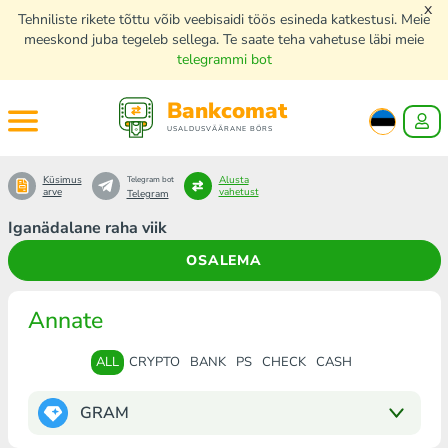
x
Tehniliste rikete tõttu võib veebisaidi töös esineda katkestusi. Meie
meeskond juba tegeleb sellega. Te saate teha vahetuse läbi meie
telegrammi bot
Bankcomat
USALDUSVÄÄRANE BÖRS
Küsimus
Alusta
Telegram bot
arve
vahetust
Telegram
Iganädalane raha viik
OSALEMA
Annate
ALL
CRYPTO
BANK
PS
CHECK
CASH
GRAM