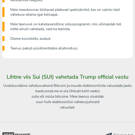
vahetamise reegleid.
Meie meeskonnas töötavad pädevad spetsialistid, kes on valmis teid
vahetuse aitama igal kellaajal.
Meie teenusel on kahetasandiline sidusprogramm, mis võimaldab teil
mitte ainult vahetada, vaid ka teenida.
Oleme koostööks avatud.
Teenus pakub püsiklientidele allahindlusi.
Lihtne viis Sui (SUI) vahetada Trump official vastu
Usaldusväärne vahetusvahend Bitcoini ja muude elektrooniliste valuutade jaoks
bankcomat.me ei ole lihtsalt koht veebis
osta või müüa bitcoine. Meie teenus sisaldab
suur hulk elektroonilisi vahetusjuhiseid
valuutad.