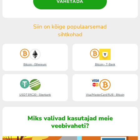
VAHETADA
Siin on kõige populaarsemad
sihtkohad
Bitcoin - Ethereum
Bitcoin - T-Bank
USDT ERC20 - Sberbank
Visa/MasterCard RUB - Bitcoin
Miks valivad kasutajad meie
veebivaheti?