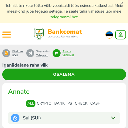
x
Tehniliste rikete tõttu võib veebisaidi töös esineda katkestusi. Meie
meeskond juba tegeleb sellega. Te saate teha vahetuse läbi meie
telegrammi bot
Bankcomat
USALDUSVÄÄRANE BÖRS
Küsimus
Alusta
Telegram bot
arve
vahetust
Telegram
Iganädalane raha viik
OSALEMA
Annate
ALL
CRYPTO
BANK
PS
CHECK
CASH
Sui (SUI)