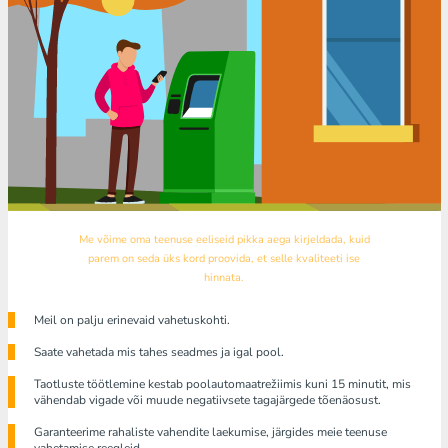
Me võime oma teenuse eeliseid pikka aega kirjeldada, kuid
parem on seda üks kord proovida, et selle kvaliteeti ise
hinnata.
Meil ​​on palju erinevaid vahetuskohti.
Saate vahetada mis tahes seadmes ja igal pool.
Taotluste töötlemine kestab poolautomaatrežiimis kuni 15 minutit, mis
vähendab vigade või muude negatiivsete tagajärgede tõenäosust.
Garanteerime rahaliste vahendite laekumise, järgides meie teenuse