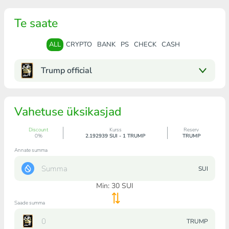
Te saate
ALL
CRYPTO
BANK
PS
CHECK
CASH
Trump official
Vahetuse üksikasjad
Discount
Kurss
Reserv
0%
2.192939 SUI - 1 TRUMP
TRUMP
Annate summa
SUI
Min:
30
SUI
Saade summa
TRUMP