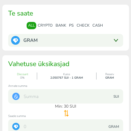
Te saate
ALL
CRYPTO
BANK
PS
CHECK
CASH
GRAM
Vahetuse üksikasjad
Discount
Kurss
Reserv
0%
2.050767 SUI - 1 GRAM
GRAM
Annate summa
SUI
Min:
30
SUI
Saade summa
GRAM