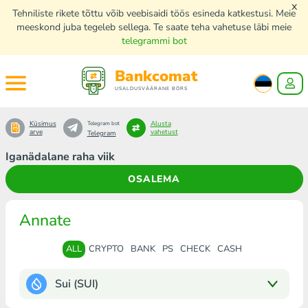
x
Tehniliste rikete tõttu võib veebisaidi töös esineda katkestusi. Meie
meeskond juba tegeleb sellega. Te saate teha vahetuse läbi meie
telegrammi bot
Bankcomat
USALDUSVÄÄRANE BÖRS
Küsimus
Alusta
Telegram bot
arve
vahetust
Telegram
Iganädalane raha viik
OSALEMA
Annate
ALL
CRYPTO
BANK
PS
CHECK
CASH
Sui (SUI)