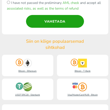
I have not passed the preliminary
AML check
and accept all
associated risks, as well as the terms of refund
VAHETADA
Siin on kõige populaarsemad
sihtkohad
Bitcoin - Ethereum
Bitcoin - T-Bank
USDT ERC20 - Sberbank
Visa/MasterCard RUB - Bitcoin