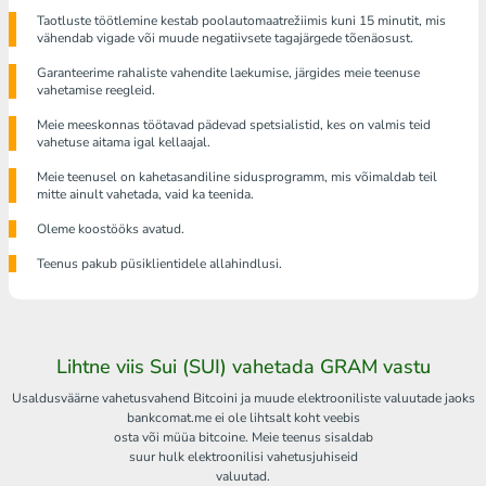
Taotluste töötlemine kestab poolautomaatrežiimis kuni 15 minutit, mis
vähendab vigade või muude negatiivsete tagajärgede tõenäosust.
Garanteerime rahaliste vahendite laekumise, järgides meie teenuse
vahetamise reegleid.
Meie meeskonnas töötavad pädevad spetsialistid, kes on valmis teid
vahetuse aitama igal kellaajal.
Meie teenusel on kahetasandiline sidusprogramm, mis võimaldab teil
mitte ainult vahetada, vaid ka teenida.
Oleme koostööks avatud.
Teenus pakub püsiklientidele allahindlusi.
Lihtne viis Sui (SUI) vahetada GRAM vastu
Usaldusväärne vahetusvahend Bitcoini ja muude elektrooniliste valuutade jaoks
bankcomat.me ei ole lihtsalt koht veebis
osta või müüa bitcoine. Meie teenus sisaldab
suur hulk elektroonilisi vahetusjuhiseid
valuutad.