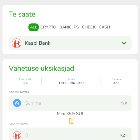
Te saate
ALL
CRYPTO
BANK
PS
CHECK
CASH
Kaspi Bank
Vahetuse üksikasjad
Discount
Kurss
Reserv
0%
1 SUI - 296.5 KZT
KZT
Annate summa
SUI
Min:
35.9
SUI
Saade summa
KZT