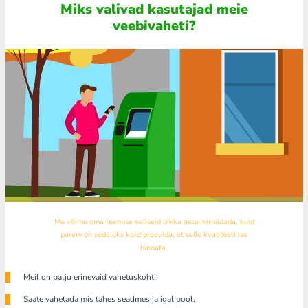
Miks valivad kasutajad meie
veebivaheti?
Me võime oma teenuse eeliseid pikka aega kirjeldada, kuid
parem on seda üks kord proovida, et selle kvaliteeti ise
hinnata.
Meil ​​on palju erinevaid vahetuskohti.
Saate vahetada mis tahes seadmes ja igal pool.