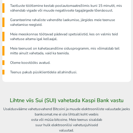
Taotluste töötlemine kestab poolautomaatrežiimis kuni 15 minutit, mis
vähendab vigade või muude negatiivsete tagajärgede tõenäosust.
Garanteerime rahaliste vahendite laekumise, järgides meie teenuse
vahetamise reegleid.
Meie meeskonnas töötavad pädevad spetsialistid, kes on valmis teid
vahetuse aitama igal kellaajal.
Meie teenusel on kahetasandiline sidusprogramm, mis võimaldab teil
mitte ainult vahetada, vaid ka teenida.
Oleme koostööks avatud.
Teenus pakub püsiklientidele allahindlusi.
Lihtne viis Sui (SUI) vahetada Kaspi Bank vastu
Usaldusväärne vahetusvahend Bitcoini ja muude elektrooniliste valuutade jaoks
bankcomat.me ei ole lihtsalt koht veebis
osta või müüa bitcoine. Meie teenus sisaldab
suur hulk elektroonilisi vahetusjuhiseid
valuutad.