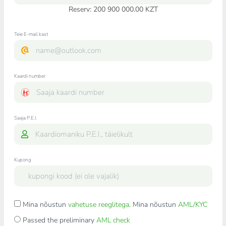
Reserv: 200 900 000.00 KZT
Teie E-mail kast
Kaardi number
Saaja P.E.I.
Kupong
Mina nõustun
vahetuse reeglitega
. Mina nõustun
AML/KYC
Passed the preliminary
AML check