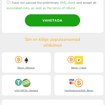
I have not passed the preliminary
AML check
and accept all
associated risks, as well as the terms of refund
VAHETADA
Siin on kõige populaarsemad
sihtkohad
Bitcoin - Ethereum
Bitcoin - T-Bank
USDT ERC20 - Sberbank
Visa/MasterCard RUB - Bitcoin