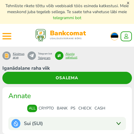
x
Tehniliste rikete tõttu võib veebisaidi töös esineda katkestusi. Meie
meeskond juba tegeleb sellega. Te saate teha vahetuse läbi meie
telegrammi bot
Bankcomat
USALDUSVÄÄRANE BÖRS
Küsimus
Alusta
Telegram bot
arve
vahetust
Telegram
Iganädalane raha viik
OSALEMA
Annate
ALL
CRYPTO
BANK
PS
CHECK
CASH
Sui (SUI)