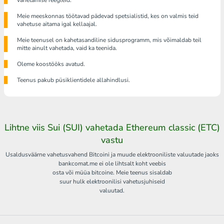
vahetamise reegleid.
Meie meeskonnas töötavad pädevad spetsialistid, kes on valmis teid
vahetuse aitama igal kellaajal.
Meie teenusel on kahetasandiline sidusprogramm, mis võimaldab teil
mitte ainult vahetada, vaid ka teenida.
Oleme koostööks avatud.
Teenus pakub püsiklientidele allahindlusi.
Lihtne viis Sui (SUI) vahetada Ethereum classic (ETC)
vastu
Usaldusväärne vahetusvahend Bitcoini ja muude elektrooniliste valuutade jaoks
bankcomat.me ei ole lihtsalt koht veebis
osta või müüa bitcoine. Meie teenus sisaldab
suur hulk elektroonilisi vahetusjuhiseid
valuutad.