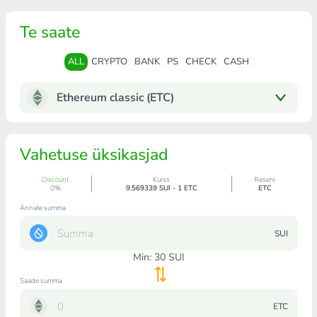
Te saate
ALL
CRYPTO
BANK
PS
CHECK
CASH
Ethereum classic (ETC)
Vahetuse üksikasjad
Discount
Kurss
Reserv
0%
9.569339 SUI - 1 ETC
ETC
Annate summa
SUI
Min:
30
SUI
Saade summa
ETC