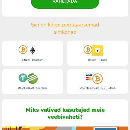
VAHETADA
Siin on kõige populaarsemad
sihtkohad
Bitcoin - Ethereum
Bitcoin - T-Bank
USDT ERC20 - Sberbank
Visa/MasterCard RUB - Bitcoin
Miks valivad kasutajad meie
veebivaheti?