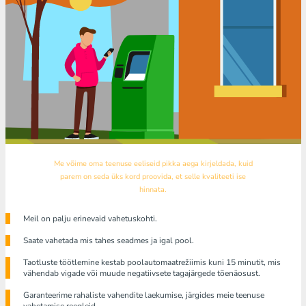
Me võime oma teenuse eeliseid pikka aega kirjeldada, kuid
parem on seda üks kord proovida, et selle kvaliteeti ise
hinnata.
Meil ​​on palju erinevaid vahetuskohti.
Saate vahetada mis tahes seadmes ja igal pool.
Taotluste töötlemine kestab poolautomaatrežiimis kuni 15 minutit, mis
vähendab vigade või muude negatiivsete tagajärgede tõenäosust.
Garanteerime rahaliste vahendite laekumise, järgides meie teenuse