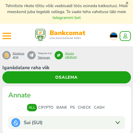
x
Tehniliste rikete tõttu võib veebisaidi töös esineda katkestusi. Meie
meeskond juba tegeleb sellega. Te saate teha vahetuse läbi meie
telegrammi bot
Bankcomat
USALDUSVÄÄRANE BÖRS
Küsimus
Alusta
Telegram bot
arve
vahetust
Telegram
Iganädalane raha viik
OSALEMA
Annate
ALL
CRYPTO
BANK
PS
CHECK
CASH
Sui (SUI)