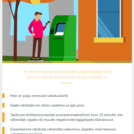
Me võime oma teenuse eeliseid pikka aega kirjeldada, kuid
parem on seda üks kord proovida, et selle kvaliteeti ise
hinnata.
Meil ​​on palju erinevaid vahetuskohti.
Saate vahetada mis tahes seadmes ja igal pool.
Taotluste töötlemine kestab poolautomaatrežiimis kuni 15 minutit, mis
vähendab vigade või muude negatiivsete tagajärgede tõenäosust.
Garanteerime rahaliste vahendite laekumise, järgides meie teenuse