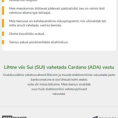
vahetamise reegleid.
Meie meeskonnas töötavad pädevad spetsialistid, kes on valmis teid
vahetuse aitama igal kellaajal.
Meie teenusel on kahetasandiline sidusprogramm, mis võimaldab teil
mitte ainult vahetada, vaid ka teenida.
Oleme koostööks avatud.
Teenus pakub püsiklientidele allahindlusi.
Lihtne viis Sui (SUI) vahetada Cardano (ADA) vastu
Usaldusväärne vahetusvahend Bitcoini ja muude elektrooniliste valuutade jaoks
bankcomat.me ei ole lihtsalt koht veebis
osta või müüa bitcoine. Meie teenus sisaldab
suur hulk elektroonilisi vahetusjuhiseid
valuutad.