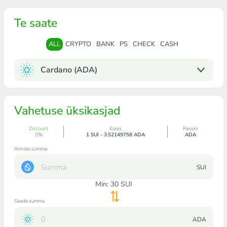
Te saate
ALL
CRYPTO
BANK
PS
CHECK
CASH
Cardano (ADA)
Vahetuse üksikasjad
Discount
Kurss
Reserv
0%
1 SUI - 3.52149758 ADA
ADA
Annate summa
SUI
Min:
30
SUI
Saade summa
ADA