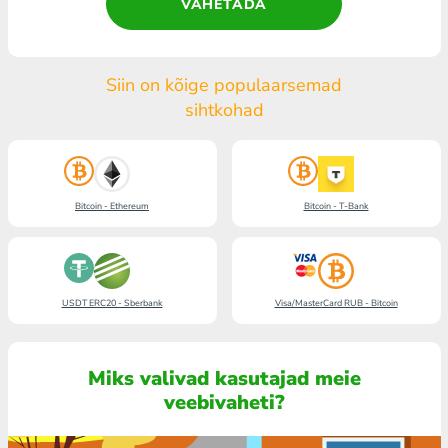
VAHETADA
Siin on kõige populaarsemad
sihtkohad
Bitcoin - Ethereum
Bitcoin - T-Bank
USDT ERC20 - Sberbank
Visa/MasterCard RUB - Bitcoin
Miks valivad kasutajad meie
veebivaheti?