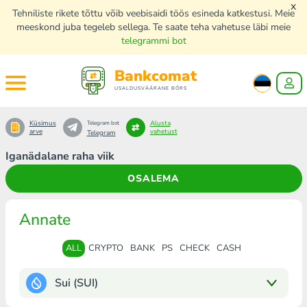
x
Tehniliste rikete tõttu võib veebisaidi töös esineda katkestusi. Meie
meeskond juba tegeleb sellega. Te saate teha vahetuse läbi meie
telegrammi bot
Bankcomat
USALDUSVÄÄRANE BÖRS
Küsimus
Alusta
Telegram bot
arve
vahetust
Telegram
Iganädalane raha viik
OSALEMA
Annate
ALL
CRYPTO
BANK
PS
CHECK
CASH
Sui (SUI)