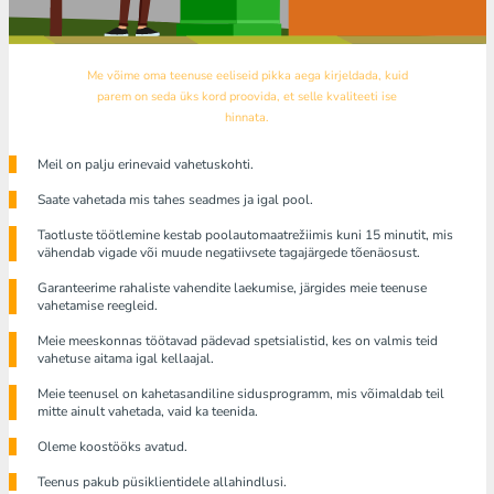
Me võime oma teenuse eeliseid pikka aega kirjeldada, kuid
parem on seda üks kord proovida, et selle kvaliteeti ise
hinnata.
Meil ​​on palju erinevaid vahetuskohti.
Saate vahetada mis tahes seadmes ja igal pool.
Taotluste töötlemine kestab poolautomaatrežiimis kuni 15 minutit, mis
vähendab vigade või muude negatiivsete tagajärgede tõenäosust.
Garanteerime rahaliste vahendite laekumise, järgides meie teenuse
vahetamise reegleid.
Meie meeskonnas töötavad pädevad spetsialistid, kes on valmis teid
vahetuse aitama igal kellaajal.
Meie teenusel on kahetasandiline sidusprogramm, mis võimaldab teil
mitte ainult vahetada, vaid ka teenida.
Oleme koostööks avatud.
Teenus pakub püsiklientidele allahindlusi.