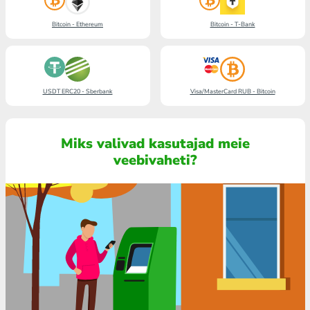
Bitcoin - Ethereum
Bitcoin - T-Bank
USDT ERC20 - Sberbank
Visa/MasterCard RUB - Bitcoin
Miks valivad kasutajad meie
veebivaheti?