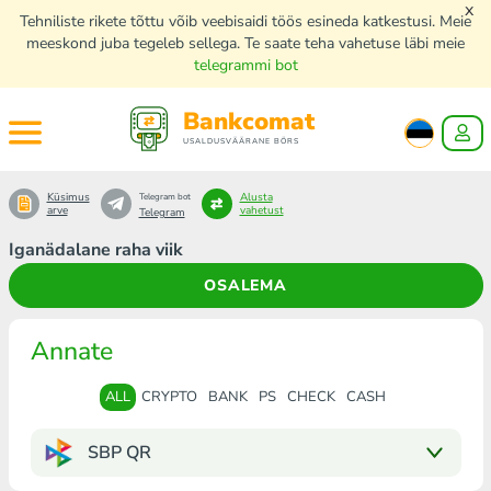
x
Tehniliste rikete tõttu võib veebisaidi töös esineda katkestusi. Meie
meeskond juba tegeleb sellega. Te saate teha vahetuse läbi meie
telegrammi bot
Bankcomat
USALDUSVÄÄRANE BÖRS
Küsimus
Alusta
Telegram bot
arve
vahetust
Telegram
Iganädalane raha viik
OSALEMA
Annate
ALL
CRYPTO
BANK
PS
CHECK
CASH
SBP QR