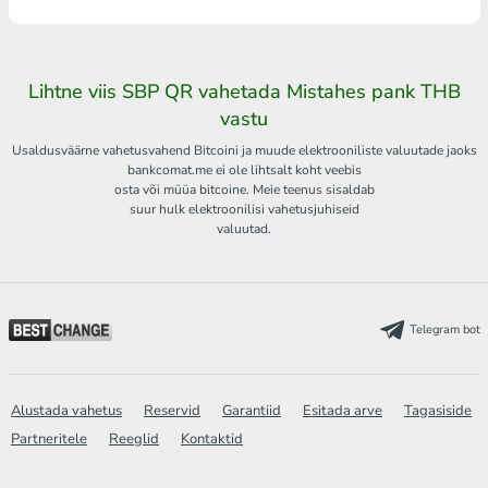
Lihtne viis SBP QR vahetada Mistahes pank THB
vastu
Usaldusväärne vahetusvahend Bitcoini ja muude elektrooniliste valuutade jaoks
bankcomat.me ei ole lihtsalt koht veebis
osta või müüa bitcoine. Meie teenus sisaldab
suur hulk elektroonilisi vahetusjuhiseid
valuutad.
Telegram bot
Alustada vahetus
Reservid
Garantiid
Esitada arve
Tagasiside
Partneritele
Reeglid
Kontaktid