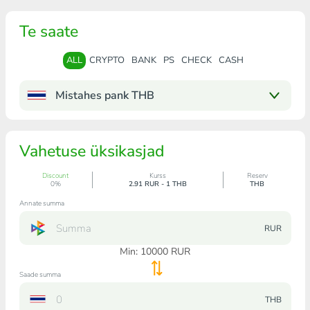
Te saate
ALL
CRYPTO
BANK
PS
CHECK
CASH
Mistahes pank THB
Vahetuse üksikasjad
Discount
Kurss
Reserv
0%
2.91 RUR - 1 THB
THB
Annate summa
RUR
Min:
10000
RUR
Saade summa
THB