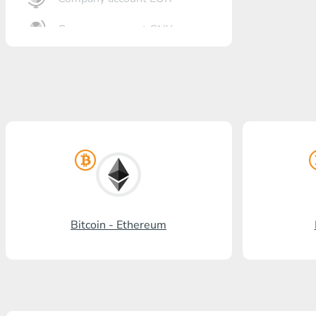
Company account CNY
Otkrőtije Bank
Gazprombank
Pochta Bank
Promsvjazbank
Russkiy standart
RosselhozBank
Bitcoin - Ethereum
Visa/MasterCard KGS
Kaspi Bank
HalykBank