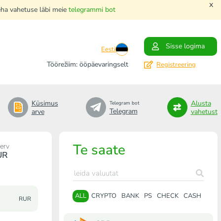
x
teha vahetuse läbi meie
telegrammi bot
Sisse logima
Eesti
Töörežiim: ööpäevaringselt
Registreering
Küsimus
Alusta
Telegram bot
Telegram
arve
vahetust
Te saate
erv
UR
ALL
CRYPTO
BANK
PS
CHECK
CASH
RUR