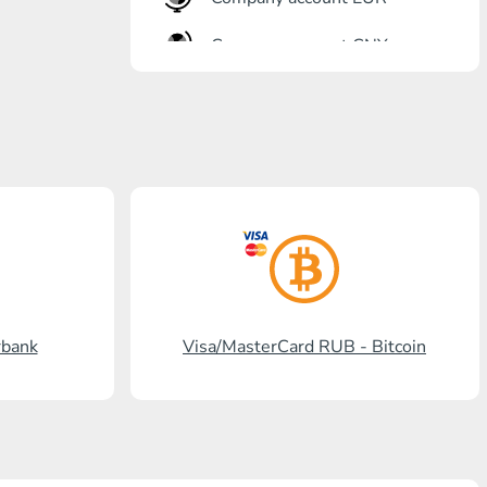
Company account CNY
Otkrőtije Bank
Gazprombank
Pochta Bank
Promsvjazbank
Russkiy standart
RosselhozBank
rbank
Visa/MasterCard RUB - Bitcoin
Visa/MasterCard KGS
Kaspi Bank
HalykBank