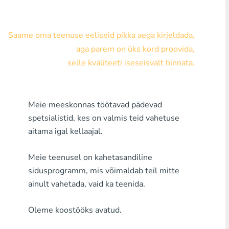
Visa/MasterCard KZT
Saame oma teenuse eeliseid pikka aega kirjeldada,
Visa/MasterCard USD
aga parem on üks kord proovida,
Visa/MasterCard EUR
selle kvaliteeti iseseisvalt hinnata.
Pank Houm Kredit
Meie meeskonnas töötavad pädevad
Mistahes Pank MDL
spetsialistid, kes on valmis teid vahetuse
Mistahes Pank AMD
aitama igal kellaajal.
Mistahes Pank KGS
Meie teenusel on kahetasandiline
sidusprogramm, mis võimaldab teil mitte
Mistahes Pank UZS
ainult vahetada, vaid ka teenida.
Mistahes Pank GEL
Oleme koostööks avatud.
Mistahes Pank PLN