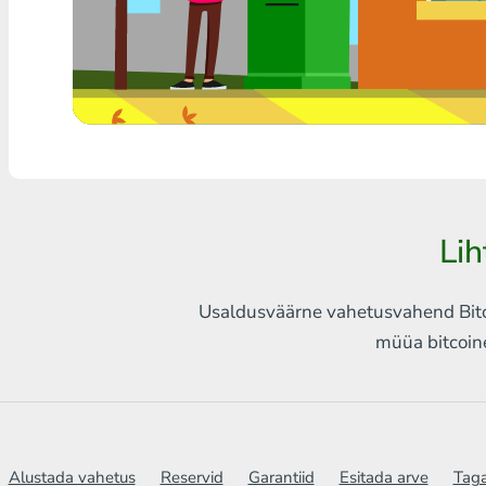
Mistahes pank THB
Visa/MasterCard MDL
Visa/MasterCard AMD
Visa/MasterCard TRY
Bitcoin
Lih
Ethereum
Usaldusväärne vahetusvahend Bitco
Litecoin
müüa bitcoin
Bitcoin Cash
Ripple
Dash
Alustada vahetus
Reservid
Garantiid
Esitada arve
Taga