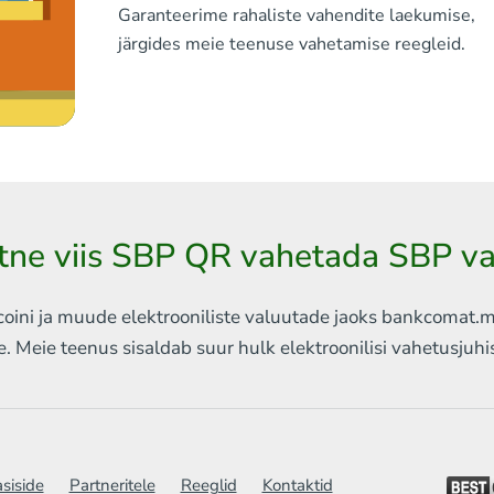
Garanteerime rahaliste vahendite laekumise,
järgides meie teenuse vahetamise reegleid.
tne viis SBP QR vahetada SBP v
ini ja muude elektrooniliste valuutade jaoks
bankcomat.me 
e. Meie teenus sisaldab
suur hulk elektroonilisi vahetusjuh
siside
Partneritele
Reeglid
Kontaktid