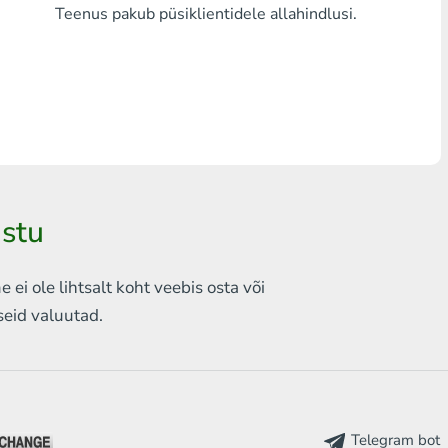
Teenus pakub püsiklientidele allahindlusi.
Mistahes pank THB
Visa/MasterCard MDL
Visa/MasterCard AMD
Visa/MasterCard TRY
Bitcoin
astu
Ethereum
ei ole lihtsalt koht veebis
osta või
Litecoin
iseid
valuutad.
Bitcoin Cash
Ripple
Dash
Telegram bot