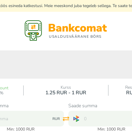
di töös esineda katkestusi. Meie meeskond juba tegeleb sellega. Te saate 
Bankcomat
USALDUSVÄÄRANE BÖRS
Kurss
Res
count
1.25 RUR - 1 RUR
R
0%
umma
Saade summa
RUR
Min:
1000
RUR
Min:
1000
RUR