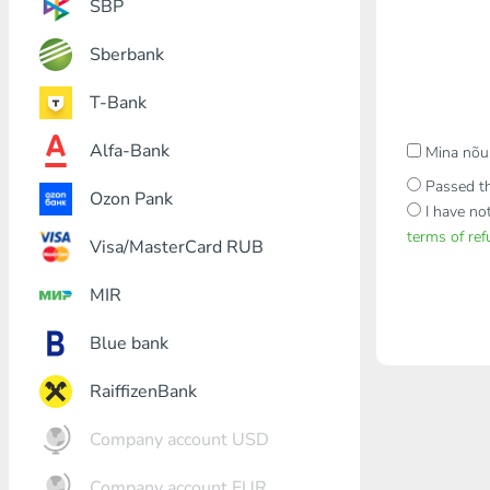
SBP
Sberbank
T-Bank
Alfa-Bank
Mina nõu
Passed th
Ozon Pank
I have no
terms of re
Visa/MasterCard RUB
MIR
Blue bank
RaiffizenBank
Company account USD
Company account EUR