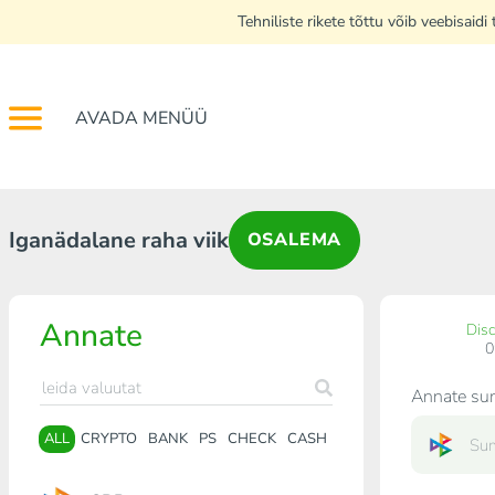
Tehniliste rikete tõttu võib veebisai
AVADA MENÜÜ
Iganädalane raha viik
OSALEMA
Annate
Dis
Annate s
ALL
CRYPTO
BANK
PS
CHECK
CASH