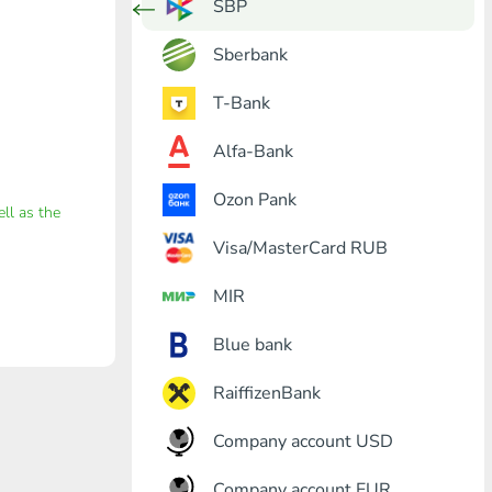
SBP
Sberbank
T-Bank
Alfa-Bank
Ozon Pank
ell as the
Visa/MasterCard RUB
MIR
Blue bank
RaiffizenBank
Company account USD
Company account EUR