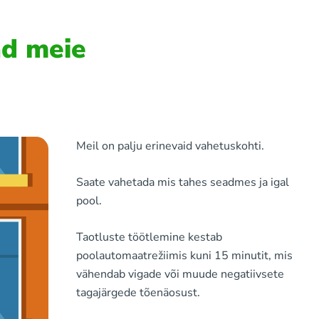
ad meie
Meil ​​on palju erinevaid vahetuskohti.
Saate vahetada mis tahes seadmes ja igal
pool.
Taotluste töötlemine kestab
poolautomaatrežiimis kuni 15 minutit, mis
vähendab vigade või muude negatiivsete
tagajärgede tõenäosust.