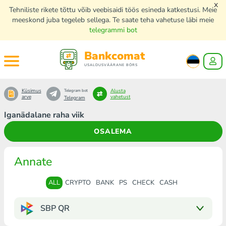
x
Tehniliste rikete tõttu võib veebisaidi töös esineda katkestusi. Meie
meeskond juba tegeleb sellega. Te saate teha vahetuse läbi meie
telegrammi bot
Bankcomat
USALDUSVÄÄRANE BÖRS
Küsimus
Alusta
Telegram bot
arve
vahetust
Telegram
Iganädalane raha viik
OSALEMA
Annate
ALL
CRYPTO
BANK
PS
CHECK
CASH
SBP QR