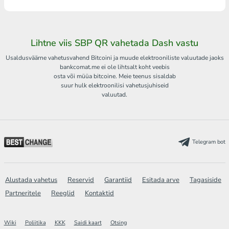
Lihtne viis SBP QR vahetada Dash vastu
Usaldusväärne vahetusvahend Bitcoini ja muude elektrooniliste valuutade jaoks
bankcomat.me ei ole lihtsalt koht veebis
osta või müüa bitcoine. Meie teenus sisaldab
suur hulk elektroonilisi vahetusjuhiseid
valuutad.
Telegram bot
Alustada vahetus
Reservid
Garantiid
Esitada arve
Tagasiside
Partneritele
Reeglid
Kontaktid
Wiki
Poliitika
KKK
Saidi kaart
Otsing