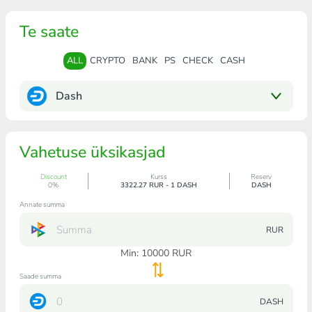
Te saate
ALL
CRYPTO
BANK
PS
CHECK
CASH
Dash
Vahetuse üksikasjad
Discount
Kurss
Reserv
0%
3322.27 RUR - 1 DASH
DASH
Annate summa
RUR
Min:
10000
RUR
Saade summa
DASH