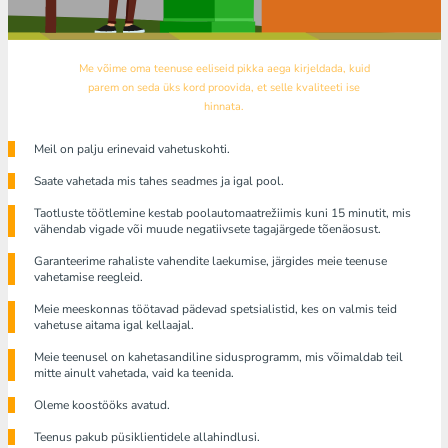
Me võime oma teenuse eeliseid pikka aega kirjeldada, kuid
parem on seda üks kord proovida, et selle kvaliteeti ise
hinnata.
Meil ​​on palju erinevaid vahetuskohti.
Saate vahetada mis tahes seadmes ja igal pool.
Taotluste töötlemine kestab poolautomaatrežiimis kuni 15 minutit, mis
vähendab vigade või muude negatiivsete tagajärgede tõenäosust.
Garanteerime rahaliste vahendite laekumise, järgides meie teenuse
vahetamise reegleid.
Meie meeskonnas töötavad pädevad spetsialistid, kes on valmis teid
vahetuse aitama igal kellaajal.
Meie teenusel on kahetasandiline sidusprogramm, mis võimaldab teil
mitte ainult vahetada, vaid ka teenida.
Oleme koostööks avatud.
Teenus pakub püsiklientidele allahindlusi.