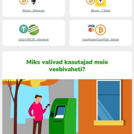
Bitcoin - Ethereum
Bitcoin - T-Bank
USDT ERC20 - Sberbank
Visa/MasterCard RUB - Bitcoin
Miks valivad kasutajad meie
veebivaheti?