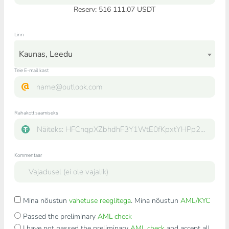
Reserv: 516 111.07 USDT
Linn
Kaunas, Leedu
Teie E-mail kast
Rahakott saamiseks
Kommentaar
Mina nõustun
vahetuse reeglitega
. Mina nõustun
AML/KYC
Passed the preliminary
AML check
I have not passed the preliminary
AML check
and accept all