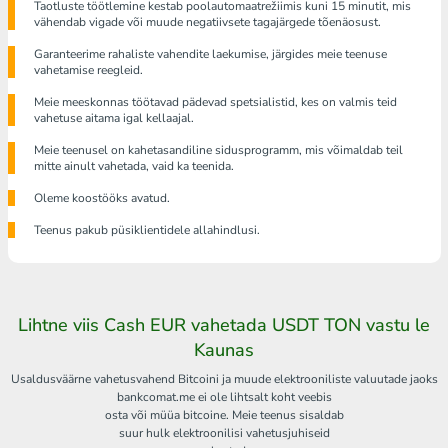
Taotluste töötlemine kestab poolautomaatrežiimis kuni 15 minutit, mis
vähendab vigade või muude negatiivsete tagajärgede tõenäosust.
Garanteerime rahaliste vahendite laekumise, järgides meie teenuse
vahetamise reegleid.
Meie meeskonnas töötavad pädevad spetsialistid, kes on valmis teid
vahetuse aitama igal kellaajal.
Meie teenusel on kahetasandiline sidusprogramm, mis võimaldab teil
mitte ainult vahetada, vaid ka teenida.
Oleme koostööks avatud.
Teenus pakub püsiklientidele allahindlusi.
Lihtne viis Cash EUR vahetada USDT TON vastu le
Kaunas
Usaldusväärne vahetusvahend Bitcoini ja muude elektrooniliste valuutade jaoks
bankcomat.me ei ole lihtsalt koht veebis
osta või müüa bitcoine. Meie teenus sisaldab
suur hulk elektroonilisi vahetusjuhiseid