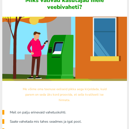
Miks valivad kasutajad meie
veebivaheti?
Me võime oma teenuse eeliseid pikka aega kirjeldada, kuid
parem on seda üks kord proovida, et selle kvaliteeti ise
hinnata.
Meil ​​on palju erinevaid vahetuskohti.
Saate vahetada mis tahes seadmes ja igal pool.