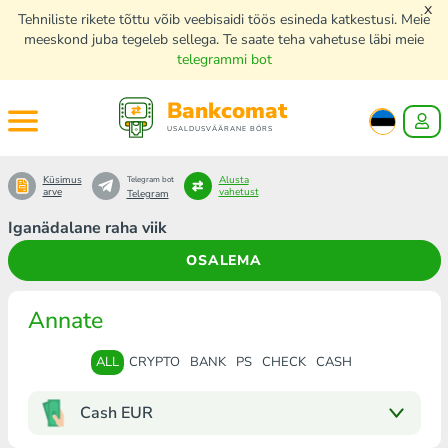
x
Tehniliste rikete tõttu võib veebisaidi töös esineda katkestusi. Meie
meeskond juba tegeleb sellega. Te saate teha vahetuse läbi meie
telegrammi bot
Bankcomat
USALDUSVÄÄRANE BÖRS
Küsimus
Alusta
Telegram bot
arve
vahetust
Telegram
Iganädalane raha viik
OSALEMA
Annate
ALL
CRYPTO
BANK
PS
CHECK
CASH
Cash EUR