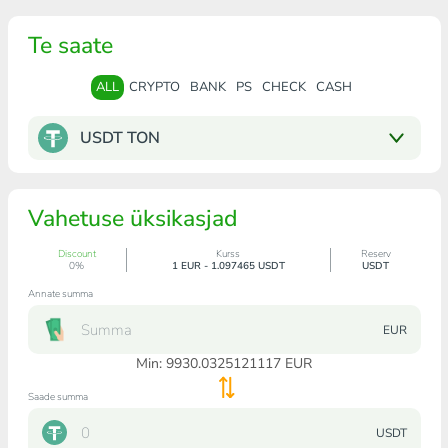
Te saate
ALL
CRYPTO
BANK
PS
CHECK
CASH
USDT TON
Vahetuse üksikasjad
Discount
Kurss
Reserv
0%
1 EUR - 1.097465 USDT
USDT
Annate summa
EUR
Min:
9930.0325121117
EUR
Saade summa
USDT