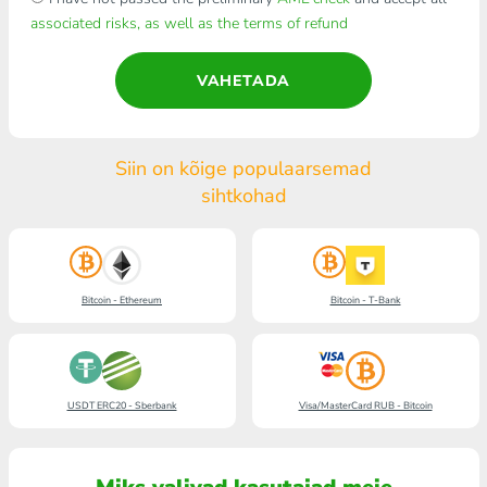
associated risks, as well as the terms of refund
VAHETADA
Siin on kõige populaarsemad
sihtkohad
Bitcoin - Ethereum
Bitcoin - T-Bank
USDT ERC20 - Sberbank
Visa/MasterCard RUB - Bitcoin