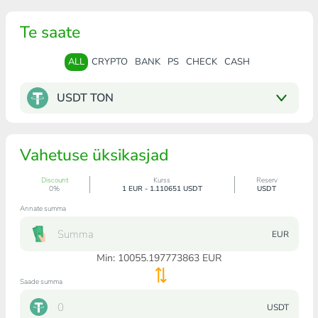
Te saate
ALL
CRYPTO
BANK
PS
CHECK
CASH
USDT TON
Vahetuse üksikasjad
Discount
Kurss
Reserv
0%
1 EUR - 1.110651 USDT
USDT
Annate summa
EUR
Min:
10055.197773863
EUR
Saade summa
USDT