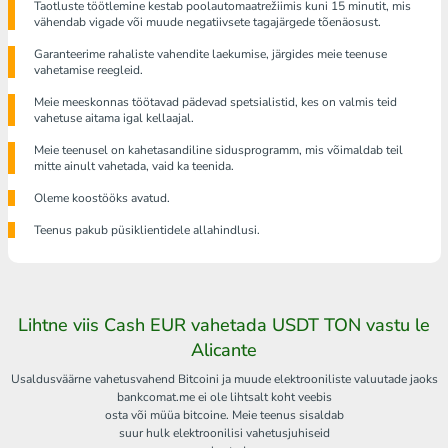
Taotluste töötlemine kestab poolautomaatrežiimis kuni 15 minutit, mis
vähendab vigade või muude negatiivsete tagajärgede tõenäosust.
Garanteerime rahaliste vahendite laekumise, järgides meie teenuse
vahetamise reegleid.
Meie meeskonnas töötavad pädevad spetsialistid, kes on valmis teid
vahetuse aitama igal kellaajal.
Meie teenusel on kahetasandiline sidusprogramm, mis võimaldab teil
mitte ainult vahetada, vaid ka teenida.
Oleme koostööks avatud.
Teenus pakub püsiklientidele allahindlusi.
Lihtne viis Cash EUR vahetada USDT TON vastu le
Alicante
Usaldusväärne vahetusvahend Bitcoini ja muude elektrooniliste valuutade jaoks
bankcomat.me ei ole lihtsalt koht veebis
osta või müüa bitcoine. Meie teenus sisaldab
suur hulk elektroonilisi vahetusjuhiseid