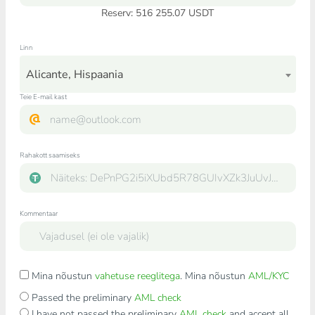
Reserv: 516 255.07 USDT
Linn
Alicante, Hispaania
Teie E-mail kast
Rahakott saamiseks
Kommentaar
Mina nõustun
vahetuse reeglitega
. Mina nõustun
AML/KYC
Passed the preliminary
AML check
I have not passed the preliminary
AML check
and accept all