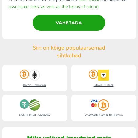
associated risks, as well as the terms of refund
VAHETADA
Siin on kõige populaarsemad
sihtkohad
Bitcoin - Ethereum
Bitcoin - T-Bank
USDT ERC20 - Sberbank
Visa/MasterCard RUB - Bitcoin