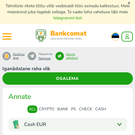
x
Tehniliste rikete tõttu võib veebisaidi töös esineda katkestusi. Meie
meeskond juba tegeleb sellega. Te saate teha vahetuse läbi meie
telegrammi bot
Bankcomat
USALDUSVÄÄRANE BÖRS
Küsimus
Alusta
Telegram bot
arve
vahetust
Telegram
Iganädalane raha viik
OSALEMA
Annate
ALL
CRYPTO
BANK
PS
CHECK
CASH
Cash EUR