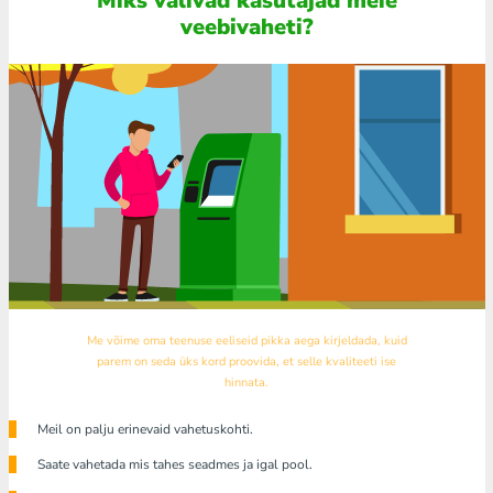
Miks valivad kasutajad meie
veebivaheti?
Me võime oma teenuse eeliseid pikka aega kirjeldada, kuid
parem on seda üks kord proovida, et selle kvaliteeti ise
hinnata.
Meil ​​on palju erinevaid vahetuskohti.
Saate vahetada mis tahes seadmes ja igal pool.