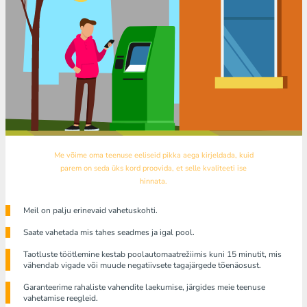
Me võime oma teenuse eeliseid pikka aega kirjeldada, kuid
parem on seda üks kord proovida, et selle kvaliteeti ise
hinnata.
Meil ​​on palju erinevaid vahetuskohti.
Saate vahetada mis tahes seadmes ja igal pool.
Taotluste töötlemine kestab poolautomaatrežiimis kuni 15 minutit, mis
vähendab vigade või muude negatiivsete tagajärgede tõenäosust.
Garanteerime rahaliste vahendite laekumise, järgides meie teenuse
vahetamise reegleid.