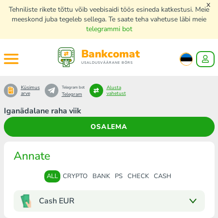
x
Tehniliste rikete tõttu võib veebisaidi töös esineda katkestusi. Meie
meeskond juba tegeleb sellega. Te saate teha vahetuse läbi meie
telegrammi bot
Bankcomat
USALDUSVÄÄRANE BÖRS
Küsimus
Alusta
Telegram bot
arve
vahetust
Telegram
Iganädalane raha viik
OSALEMA
Annate
ALL
CRYPTO
BANK
PS
CHECK
CASH
Cash EUR