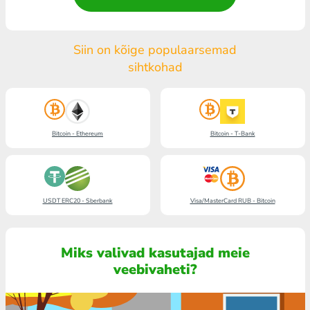
Siin on kõige populaarsemad
sihtkohad
Bitcoin - Ethereum
Bitcoin - T-Bank
USDT ERC20 - Sberbank
Visa/MasterCard RUB - Bitcoin
Miks valivad kasutajad meie
veebivaheti?