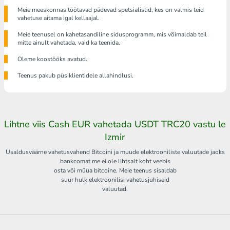
Meie meeskonnas töötavad pädevad spetsialistid, kes on valmis teid
vahetuse aitama igal kellaajal.
Meie teenusel on kahetasandiline sidusprogramm, mis võimaldab teil
mitte ainult vahetada, vaid ka teenida.
Oleme koostööks avatud.
Teenus pakub püsiklientidele allahindlusi.
Lihtne viis Cash EUR vahetada USDT TRC20 vastu le
Izmir
Usaldusväärne vahetusvahend Bitcoini ja muude elektrooniliste valuutade jaoks
bankcomat.me ei ole lihtsalt koht veebis
osta või müüa bitcoine. Meie teenus sisaldab
suur hulk elektroonilisi vahetusjuhiseid
valuutad.