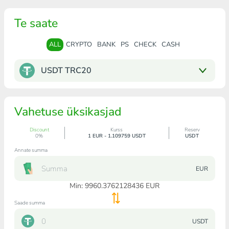
Te saate
ALL
CRYPTO
BANK
PS
CHECK
CASH
USDT TRC20
Vahetuse üksikasjad
Discount
Kurss
Reserv
0%
1 EUR - 1.109759 USDT
USDT
Annate summa
EUR
Min:
9960.3762128436
EUR
Saade summa
USDT