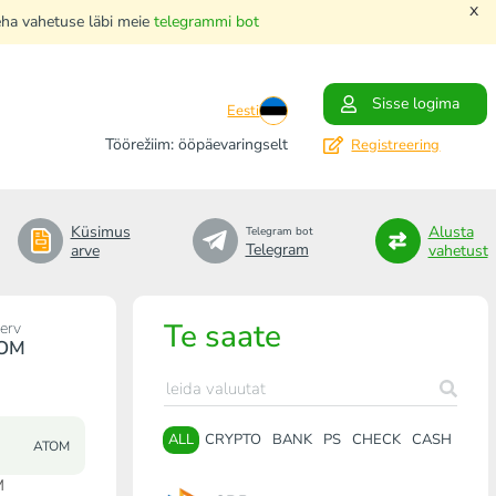
x
teha vahetuse läbi meie
telegrammi bot
Sisse logima
Eesti
Töörežiim: ööpäevaringselt
Registreering
Küsimus
Alusta
Telegram bot
Telegram
arve
vahetust
Te saate
erv
OM
ALL
CRYPTO
BANK
PS
CHECK
CASH
ATOM
M