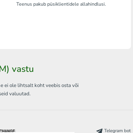
Teenus pakub püsiklientidele allahindlusi.
Mistahes pank THB
Visa/MasterCard MDL
Visa/MasterCard AMD
Visa/MasterCard TRY
Bitcoin
M) vastu
Ethereum
ei ole lihtsalt koht veebis
osta või
Litecoin
iseid
valuutad.
Bitcoin Cash
Ripple
Dash
Telegram bot