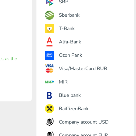
SBP
Sberbank
T-Bank
Alfa-Bank
Ozon Pank
ell as the
Visa/MasterCard RUB
MIR
Blue bank
RaiffizenBank
Company account USD
Company account EUR