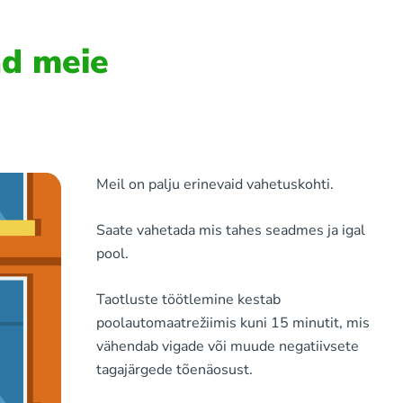
ad meie
Meil ​​on palju erinevaid vahetuskohti.
Saate vahetada mis tahes seadmes ja igal
pool.
Taotluste töötlemine kestab
poolautomaatrežiimis kuni 15 minutit, mis
vähendab vigade või muude negatiivsete
tagajärgede tõenäosust.