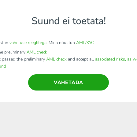
Suund ei toetata!
stun
vahetuse reeglitega
. Mina nõustun
AML/KYC
e preliminary
AML check
t passed the preliminary
AML check
and accept all
associated risks, as w
fund
VAHETADA