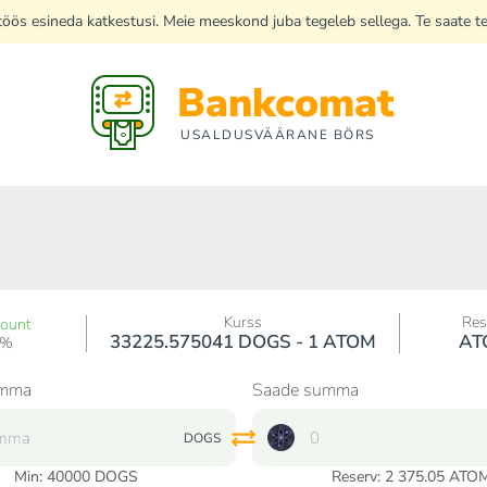
di töös esineda katkestusi. Meie meeskond juba tegeleb sellega. Te saate 
Bankcomat
USALDUSVÄÄRANE BÖRS
Kurss
Res
count
33225.575041 DOGS - 1 ATOM
AT
0%
umma
Saade summa
DOGS
Min:
40000
DOGS
Reserv: 2 375.05 ATO