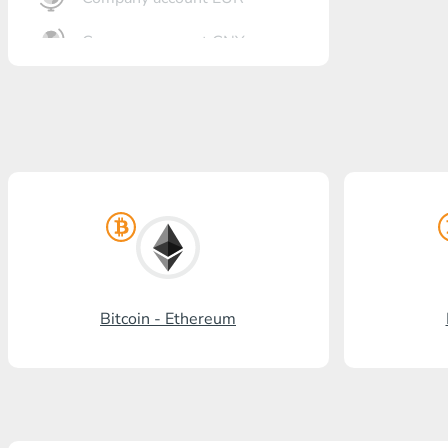
Company account CNY
Otkrőtije Bank
Gazprombank
Pochta Bank
Promsvjazbank
Russkiy standart
RosselhozBank
Bitcoin - Ethereum
Visa/MasterCard KGS
Kaspi Bank
HalykBank