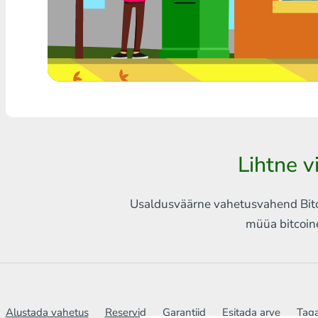
Mistahes pank THB
Visa/MasterCard MDL
Visa/MasterCard AMD
Visa/MasterCard TRY
Bitcoin
Lihtne 
Ethereum
Usaldusväärne vahetusvahend Bitco
Litecoin
müüa bitcoin
Bitcoin Cash
Ripple
Dash
Alustada vahetus
Reservid
Garantiid
Esitada arve
Taga