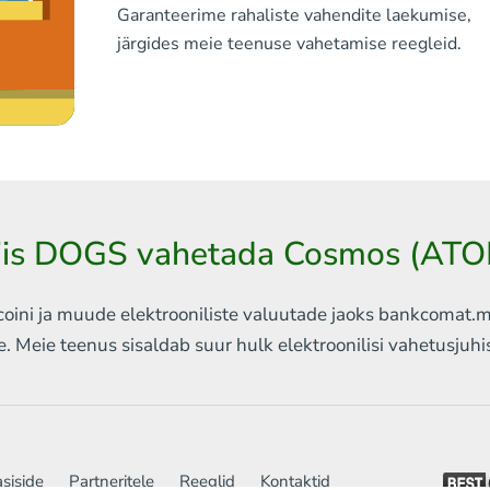
Garanteerime rahaliste vahendite laekumise,
järgides meie teenuse vahetamise reegleid.
viis DOGS vahetada Cosmos (ATO
ini ja muude elektrooniliste valuutade jaoks
bankcomat.me 
e. Meie teenus sisaldab
suur hulk elektroonilisi vahetusjuh
siside
Partneritele
Reeglid
Kontaktid