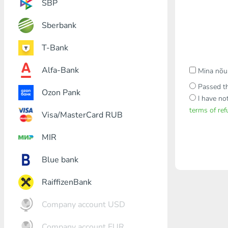
SBP
Sberbank
T-Bank
Alfa-Bank
Mina nõu
Passed th
Ozon Pank
I have no
terms of re
Visa/MasterCard RUB
MIR
Blue bank
RaiffizenBank
Company account USD
Company account EUR