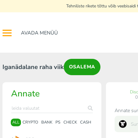
Tehniliste rikete tõttu võib veebisai
AVADA MENÜÜ
Iganädalane raha viik
OSALEMA
Annate
Dis
Annate s
ALL
CRYPTO
BANK
PS
CHECK
CASH