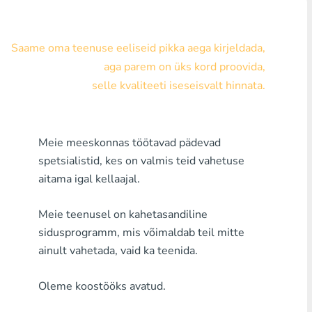
Visa/MasterCard KZT
Saame oma teenuse eeliseid pikka aega kirjeldada,
Visa/MasterCard USD
aga parem on üks kord proovida,
Visa/MasterCard EUR
selle kvaliteeti iseseisvalt hinnata.
Pank Houm Kredit
Meie meeskonnas töötavad pädevad
Mistahes Pank MDL
spetsialistid, kes on valmis teid vahetuse
Mistahes Pank AMD
aitama igal kellaajal.
Mistahes Pank KGS
Meie teenusel on kahetasandiline
sidusprogramm, mis võimaldab teil mitte
Mistahes Pank UZS
ainult vahetada, vaid ka teenida.
Mistahes Pank GEL
Oleme koostööks avatud.
Mistahes Pank PLN