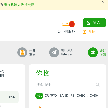
x
们的
电报机器人进行交换
输入
中文
24小时服务
注册
开具
开始
电报机器人
Telegram
发票
交流
你收
备金
MR
ALL
CRYPTO
BANK
PS
CHECK
CASH
XMR
R