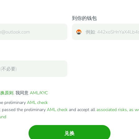
到你的钱包
兑换原则
. 我同意
AML/KYC
e preliminary
AML check
t passed the preliminary
AML check
and accept all
associated risks, as w
fund
兑换