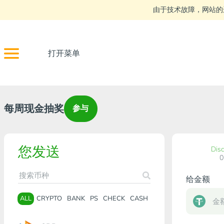
由于技术故障，网站的
打开菜单
每周现金抽奖
参与
您发送
Dis
给金额
ALL
CRYPTO
BANK
PS
CHECK
CASH