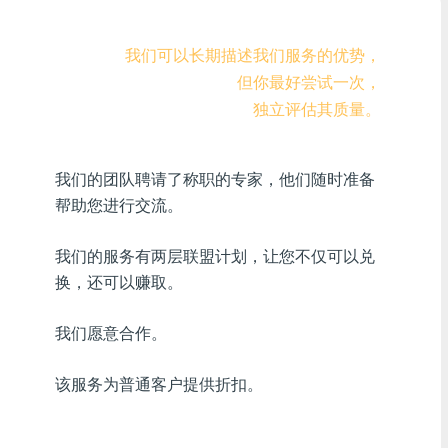
Visa/MasterCard KZT
我们可以长期描述我们服务的优势，
Visa/MasterCard USD
但你最好尝试一次，
独立评估其质量。
Visa/MasterCard EUR
首页信贷银行
我们的团队聘请了称职的专家，他们随时准备
帮助您进行交流。
任何一家MDL银行
任何AMD银行
我们的服务有两层联盟计划，让您不仅可以兑
换，还可以赚取。
任何银行KGS
我们愿意合作。
任何银行UZS
该服务为普通客户提供折扣。
任何银行凝胶
任何银行PLN