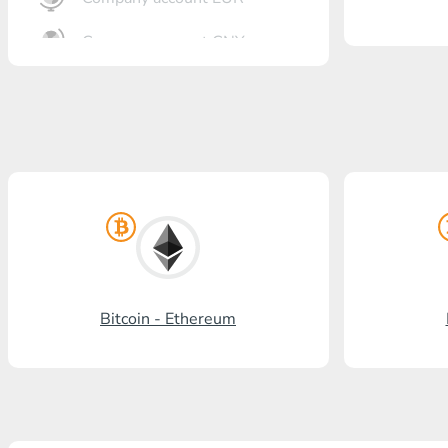
Company account CNY
Otkrytie银行
Gazprombank
Post Bank
Promsvyazbank
Russian standard银行
国家的要求-
Bitcoin - Ethereum
Visa/MasterCard KGS
Kaspi Bank
HalykBank