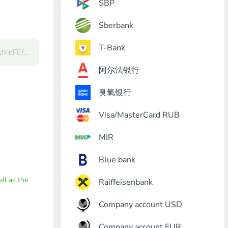
SBP
Sberbank
T-Bank
阿尔法银行
臭氧银行
Visa/MasterCard RUB
MIR
Blue bank
ell as the
Raiffeisenbank
Company account USD
Company account EUR