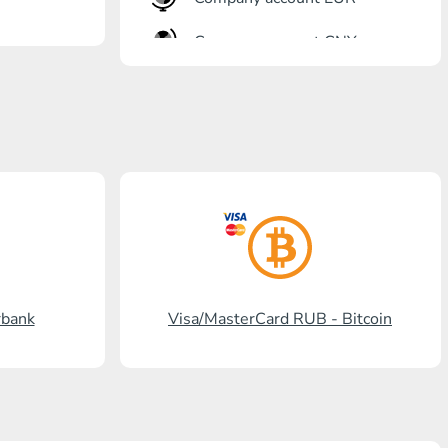
Company account CNY
Otkrytie银行
Gazprombank
Post Bank
Promsvyazbank
Russian standard银行
国家的要求-
rbank
Visa/MasterCard RUB - Bitcoin
Visa/MasterCard KGS
Kaspi Bank
HalykBank