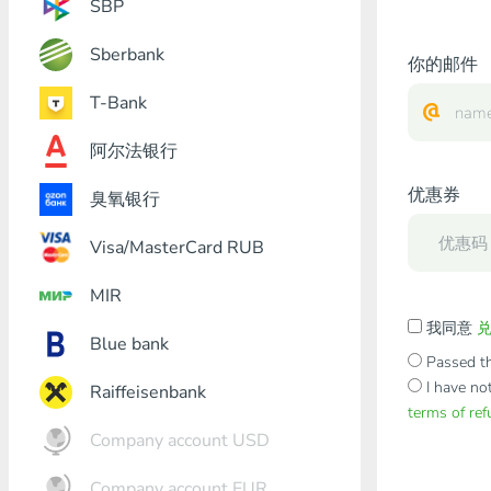
SBP
Sberbank
你的邮件
T-Bank
阿尔法银行
优惠券
臭氧银行
Visa/MasterCard RUB
MIR
我同意
Blue bank
Passed th
I have no
Raiffeisenbank
terms of re
Company account USD
Company account EUR