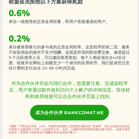
联盟会员按照以下方案获得奖励
0.6%
来自一级推荐的总资金周转量，即用户直接邀请的用户。
0.2%
来自被推荐吸引的参与者的总资金周转率。这是程序的第二层。服务
不收取佣金的操作不支付报酬。这就是所谓的附加费交换。邀请超过
5 个活跃推荐人后，可以撤回推荐奖励。每个人都必须在去ref后注
册。链接并在网站上创建至少一个成功的应用程序。我们提请您注意
转介费的支付会在 24-48 小时内完成。
作为合作伙伴开始与我们合作，您需要注册。完成该程序
后，用户将通过邮件收到访问个人帐户的详细信息。宣传材
料和推荐链接可以在合作伙伴页面上找到。
成为合作伙伴 BANKCOMAT.ME
* 重要！ 严禁在金字塔、HYIP、书箱和类似网站上放置我们服务的广告材料。 禁止以利益为目的设
立推荐人与被推荐人为同一人的推荐计划。 此外，大量邮寄您的推荐链接也属于禁令。 如果不满足
此条件，管理部门有权将应计报酬归零并冻结用户帐户。