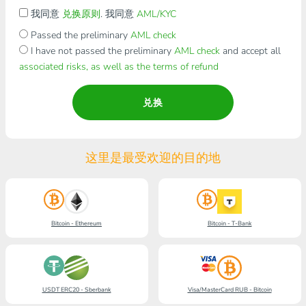
我同意
兑换原则
. 我同意
AML/KYC
Passed the preliminary
AML check
I have not passed the preliminary
AML check
and accept all
associated risks, as well as the terms of refund
兑换
这里是最受欢迎的目的地
Bitcoin - Ethereum
Bitcoin - T-Bank
USDT ERC20 - Sberbank
Visa/MasterCard RUB - Bitcoin