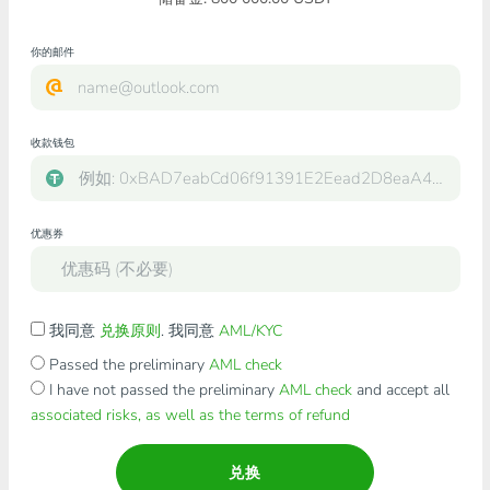
你的邮件
收款钱包
优惠券
我同意
兑换原则
. 我同意
AML/KYC
Passed the preliminary
AML check
I have not passed the preliminary
AML check
and accept all
associated risks, as well as the terms of refund
兑换