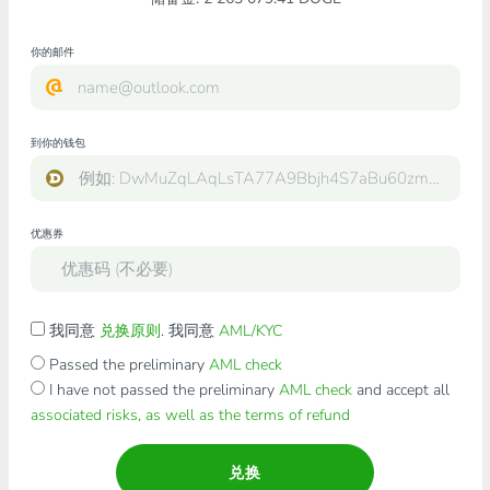
你的邮件
到你的钱包
优惠券
我同意
兑换原则
. 我同意
AML/KYC
Passed the preliminary
AML check
I have not passed the preliminary
AML check
and accept all
associated risks, as well as the terms of refund
兑换